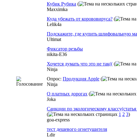
Кубик Рубика
(
Maxximka
Куда убежать от корововируса?
(
Lelik4a
Подскажите, где купить шлифовальную м
Ultimat
Фиксатор резьбы
nikita-E36
Хочется думать что это не так((
(
Ninja
Опрос:
Продукция Apple
(
Ninja
О платных дорогах
(
Joka
Санкции по экологическому классу(статья a
(
1
2
3
)
goa-express
тест дешевого огнетушителя
Ldir