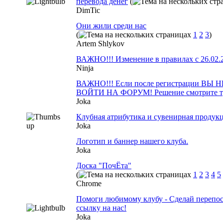
перевода денег
(
DimTic
Они жили среди нас
(
1
2
3
)
Artem Shlykov
ВАЖНО!!! Изменение в правилах с 26.02.
Ninja
ВАЖНО!!! Если после регистрации ВЫ
ВОЙТИ НА ФОРУМ! Решение смотрите т
Joka
Клубная атрибутика и сувенирная продук
Joka
Логотип и баннер нашего клуба.
Joka
Доска "ПочЁта"
(
1
2
3
4
5
Chrome
Помоги любимому клубу - Сделай перепос
ссылку на нас!
Joka