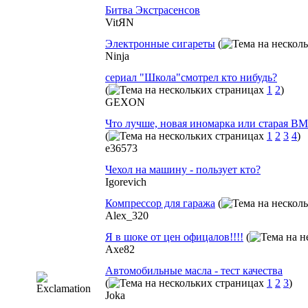
Битва Экстрасенсов
VitЯN
Электронные сигареты
(
Ninja
сериал "Школа"смотрел кто нибудь?
(
1
2
)
GEXON
Что лучше, новая иномарка или старая B
(
1
2
3
4
)
e36573
Чехол на машину - пользует кто?
Igorevich
Компрессор для гаража
(
Alex_320
Я в шоке от цен офицалов!!!!
(
Axe82
Автомобильные масла - тест качества
(
1
2
3
)
Joka