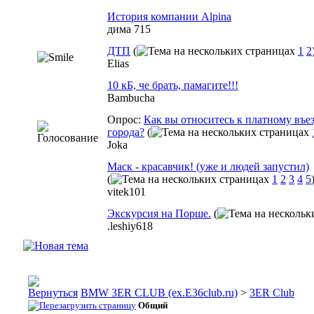
История компании Alpina
дима 715
ДТП
(
1
2
Elias
10 кБ, че брать, памагите!!!
Bambucha
Опрос:
Как вы относитесь к платному въе
города?
(
Joka
Маск - красавчик! (уже и людей запустил)
(
1
2
3
4
5
vitek101
Экскурсия на Порше.
(
.leshiy618
BMW 3ER CLUB (ex.E36club.ru)
>
3ER Club
Общий