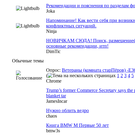
Рекомендации и пояснения по разделам ф
Joka
Напоминание! Как вести себя при возник
конфликтных ситуаций.
Ninja
НОВИЧКАМ СЮДА! Поиск, размещениефо
основные рекомендации, итп!
DimTic
Обычные темы
Опрос:
Ветераны (комната старПёров) -Е36
(
1
2
3
4
5
Chrome
Trump’s former Commerce Secretary says the pr
blanket tar
JamesIncar
Нужно облить ведро
chaos
Книга BMW M Первые 50 лет
bmw3s