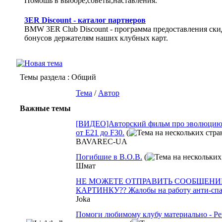
Помошь в выборе,советы,наставления.
3ER Discount - каталог партнеров
BMW 3ER Club Discount - программа предоставления ски
бонусов держателям наших клубных карт.
Темы раздела
: Общий
Тема
/
Автор
Важные темы
[ВИДЕО]Авторский фильм про эволюцию
от Е21 до F30.
(
BAVAREC-UA
Погибшие в В.О.В.
(
Шмат
НЕ МОЖЕТЕ ОТПРАВИТЬ СООБЩЕНИ
КАРТИНКУ?? Жалобы на работу анти-спа
Joka
Помоги любимому клубу материально - Ре