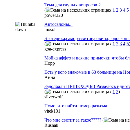
Тема для глупых вопросов 2
(
1
2
3
4
5
power320
Автосалоны...
mosol
Эзотерика,саморазвитие,советы,гороскоп
(
1
2
3
4
5
goa-express
Мойка аффто и всякие примочки чтобы бл
Hopp
Есть у кого знакомые в 63 больнице на Н
Анна
Задолбали ПЕШЕХОДЫ! Развелось идиото
(
1
2
)
silverwolf
Помогите найти номер разъема
vitek101
Что мне светит за такое?????
(
Rusnak