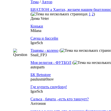
Тема
/
Автор
БИАТЛОН а Хантах, желаем нашим биатлонис
(
1
2
)
Дима Veter
Коньки
Milana
Сауна и бассейн
IgorSch
Травмы - колено
(
Snail_FP3
Моя религия - ФУТБОЛ
(
autoparts
БК Betsstore
paulusmir0nov
Где купить сноуборд!
IgorSch
Сальса , бачата ,-есть кто танцует?
Антония