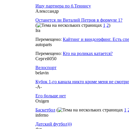
Ищу партнера по б.Теннису
Алекссандр
Останется ли Виталий Петров в формуле 1?
(
1
2
)
Ira
Перемещено:
Кайтинг и виндсерфинг. Есть сп
autoparts
Перемещено:
Кто на роликах катается?
Сергей050
Велоспорт
belavin
Кубок 1-го канала никто кроме меня не смотрит
-А-
Его больше нет
Oxigen
Баскетбол
(
1
inferno
Датский футбол)))