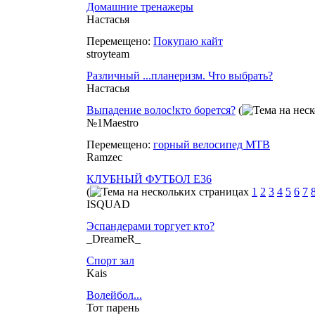
Домашние тренажеры
Настасья
Перемещено:
Покупаю кайт
stroyteam
Различный ...планеризм. Что выбрать?
Настасья
Выпадение волос!кто борется?
(
№1Maestro
Перемещено:
горный велосипед MTB
Ramzec
КЛУБНЫЙ ФУТБОЛ E36
(
1
2
3
4
5
6
7
ISQUAD
Эспандерами торгует кто?
_DreameR_
Спорт зал
Kais
Волейбол...
Тот парень