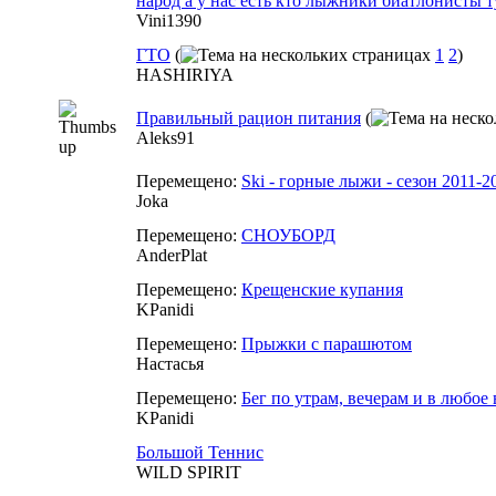
народ а у нас есть кто лыжники биатлонисты т
Vini1390
ГТО
(
1
2
)
HASHIRIYA
Правильный рацион питания
(
Aleks91
Перемещено:
Ski - горные лыжи - сезон 2011-2
Joka
Перемещено:
СНОУБОРД
AnderPlat
Перемещено:
Крещенские купания
KPanidi
Перемещено:
Прыжки с парашютом
Настасья
Перемещено:
Бег по утрам, вечерам и в любое 
KPanidi
Большой Теннис
WILD SPIRIT