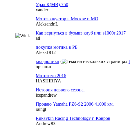
Урал К(МВ)-750
xander
Мотоэвакуатор в Москве и МО
Aleksandr.L
Как вернуться в буэмвэ клуб или s1000r 2017
atl
покупка мотика в РБ
Aleks1812
квадроцикл
(
орчанин
Мотозима 2016
HASHIRIYA
История первого сезона.
icepandrew
Продаю Yamaha FZ6-S2 2006 41000 км.
raingt
Rukavkin Racing Technology г. Ковров
Andrew83