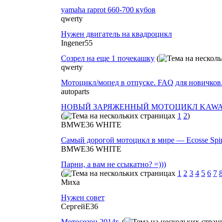
yamaha raprot 660-700 кубов
qwerty
Нужен двигатель на квадроцикл
Ingener55
Созрел на еще 1 почекашку
(
qwerty
Мотоцикл/мопед в отпуске. FAQ для новичков
autoparts
НОВЫЙ ЗАРЯЖЕННЫЙ МОТОЦИКЛ KAWASA
(
1
2
)
BMWE36 WHITE
Самый дорогой мотоцикл в мире — Ecosse Spir
BMWE36 WHITE
Парни, а вам не ссыкатно? =)))
(
1
2
3
4
5
6
7
Миха
Нужен совет
СергейE36
Мотосезон 2014г.
(