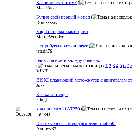
Какой шлем носим?
(
Mad Racer
Купил свой первый мопед
(
Romzzzzec
Sagitta -первый мотоцикл
MasterWendor
Попробуем и мотопроект
(
tatarin79
Байк для новичка, жду советов.
(
1
2
3
4
5
6
7
V!NT
BISKI плавающий мото-скутер с двигателем 
Joka
Кто катает еще?
raingt
квадрик suzuki AT250
(
Lelik4a
Кто из Санкт-Петербурга знает moto50?
Andrew83