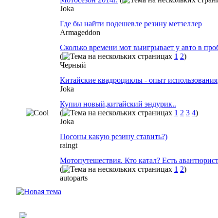
Joka
Где бы найти подешевле резину метзеллер
Armageddon
Сколько времени мот выигрывает у авто в про
(
1
2
)
Черный
Китайские квадроциклы - опыт использования
Joka
Купил новый,китайский эндурик..
(
1
2
3
4
)
Joka
Посоны какую резину ставить?)
raingt
Мотопутешествия. Кто катал? Есть авантюрис
(
1
2
)
autoparts