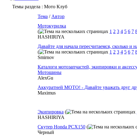
Темы раздела
: Мото Клуб
Тема
/
Автор
Мотокурилка
(
1
2
3
4
5
6
7
HASHIRIYA
Давайте для начала пересчитаемся, сколько и н
(
1
2
3
4
5
6
7
Smirnov
Каталоги мотозапчастей, экипировки и аксесс
Мотошины
AlexGu
Аккуратней МОТО! - Давайте уважать друг др
Maximus
Экипировка
(
HASHIRIYA
Скутер Honda PCX150
(
Черный