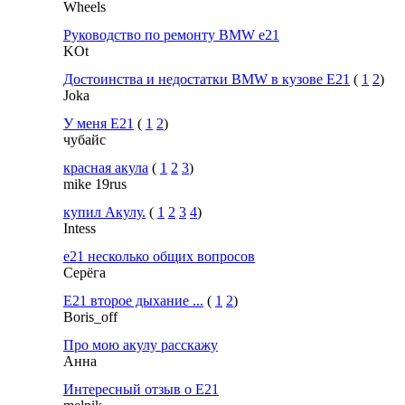
Wheels
Руководство по ремонту BMW e21
KOt
Достоинства и недостатки BMW в кузове E21
(
1
2
)
Joka
У меня Е21
(
1
2
)
чубайс
красная акула
(
1
2
3
)
mike 19rus
купил Акулу.
(
1
2
3
4
)
Intess
e21 несколько общих вопросов
Cepёгa
Е21 второе дыхание ...
(
1
2
)
Boris_off
Про мою акулу расскажу
Анна
Интересный отзыв о Е21