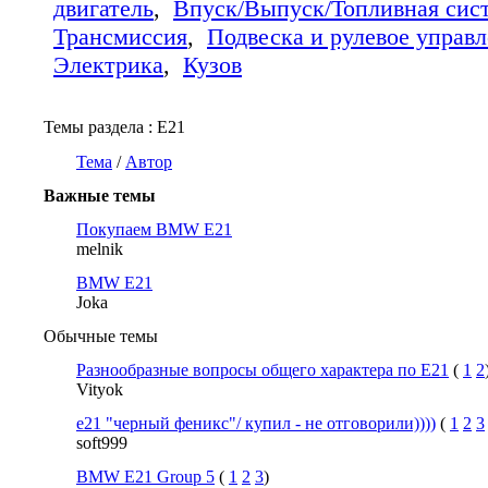
двигатель
,
Впуск/Выпуск/Топливная сис
Трансмиссия
,
Подвеска и рулевое управ
Электрика
,
Кузов
Темы раздела
: E21
Тема
/
Автор
Важные темы
Покупаем BMW E21
melnik
BMW E21
Joka
Обычные темы
Разнообразные вопросы общего характера по E21
(
1
2
Vityok
е21 "черный феникс"/ купил - не отговорили))))
(
1
2
3
soft999
BMW E21 Group 5
(
1
2
3
)