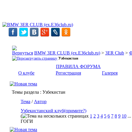
BMW 3ER CLUB (ex.E36club.ru)
>
3ER Club
>
Ф
Узбекистан
ПРАВИЛА ФОРУМА
О клубе
Регистрация
Галерея
Темы раздела
: Узбекистан
Тема
/
Автор
Узбекистанский клуб(примите?)
(
1
2
3
4
5
6
7
8
9
10
..
ГОГИ