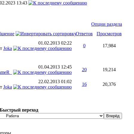
.02.2023
13:43
Опции раздела
бщение
Ответов
Просмотров
01.02.2013
02:22
0
17,984
от
Joka
01.04.2013
12:45
20
19,214
ameR_
22.02.2013
01:02
16
20,376
от
Joka
Быстрый переход
аторы