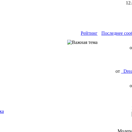
12
Рейтинг
Последнее соо
от
_Dre
жа
Модер