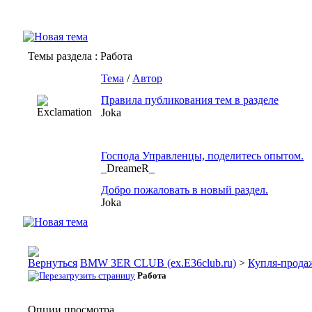
Темы раздела
: Работа
Тема
/
Автор
Правила публикования тем в разделе
Joka
Господа Управленцы, поделитесь опытом.
_DreameR_
Добро пожаловать в новый раздел.
Joka
BMW 3ER CLUB (ex.E36club.ru)
>
Купля-прода
Работа
Опции просмотра