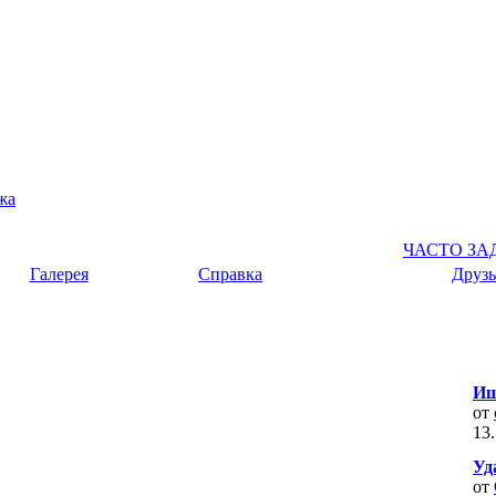
жа
ЧАСТО З
Галерея
Справка
Друзь
Ищ
от
13
Уд
от