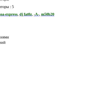
торы : 5
goa-express
,
dj fat0z
,
-А-
,
m50b20
ниями
ний