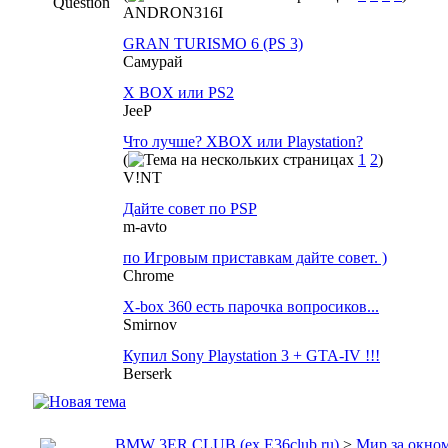
ANDRON316I
GRAN TURISMO 6 (PS 3)
Самурай
X BOX или PS2
JeeP
Что лучше? XBOX или Playstation?
(
1
2
)
V!NT
Дайте совет по PSP
m-avto
по Игровым приставкам дайте совет. )
Chrome
X-box 360 есть парочка вопросиков...
Smirnov
Купил Sony Playstation 3 + GTA-IV !!!
Berserk
BMW 3ER CLUB (ex.E36club.ru)
>
Мир за окн