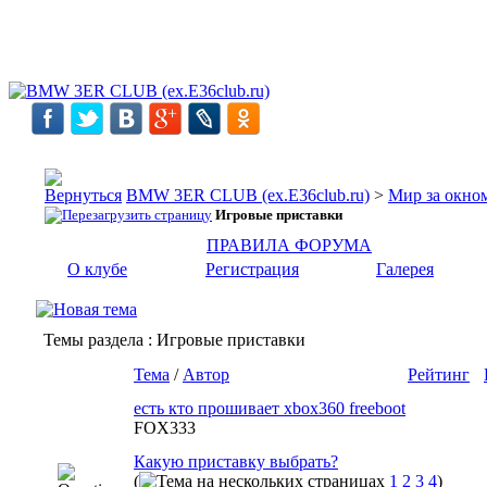
BMW 3ER CLUB (ex.E36club.ru)
>
Мир за окн
Игровые приставки
ПРАВИЛА ФОРУМА
О клубе
Регистрация
Галерея
Темы раздела
: Игровые приставки
Тема
/
Автор
Рейтинг
есть кто прошивает xbox360 freeboot
FOX333
Какую приставку выбрать?
(
1
2
3
4
)