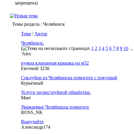
запрещена)
Темы раздела
: Челябинск
Тема
/
Автор
Челябинск.
(
1
2
3
4
5
6
7
8
9
10
..
'Alex
нужна клапанная крышка на м52
Евгений 323ti
Соклубни из Челябинска помогите с покупкой
Курьёзный
Услуги пескоструйной обработки.
Maer
Уважаемые Челябинцы помогите
BOSS_NK
Выручайте
Александр174