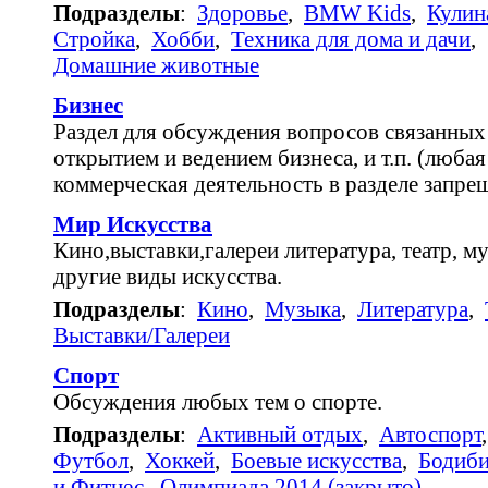
Подразделы
:
Здоровье
,
BMW Kids
,
Кулин
Стройка
,
Хобби
,
Техника для дома и дачи
,
Домашние животные
Бизнес
Раздел для обсуждения вопросов связанных
открытием и ведением бизнеса, и т.п. (любая
коммерческая деятельность в разделе запре
Мир Искусства
Кино,выставки,галереи литература, театр, му
другие виды искусства.
Подразделы
:
Кино
,
Музыка
,
Литература
,
Выставки/Галереи
Спорт
Обсуждения любых тем о спорте.
Подразделы
:
Активный отдых
,
Автоспорт
Футбол
,
Хоккей
,
Боевые искусства
,
Бодиб
и Фитнес
,
Олимпиада 2014 (закрыто)