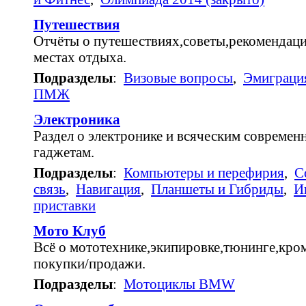
Путешествия
Отчёты о путешествиях,советы,рекомендац
местах отдыха.
Подразделы
:
Визовые вопросы
,
Эмиграци
ПМЖ
Электроника
Раздел о электронике и всяческим совреме
гаджетам.
Подразделы
:
Компьютеры и перефирия
,
С
связь
,
Навигация
,
Планшеты и Гибриды
,
И
приставки
Мото Клуб
Всё о мототехнике,экипировке,тюнинге,кро
покупки/продажи.
Подразделы
:
Мотоциклы BMW