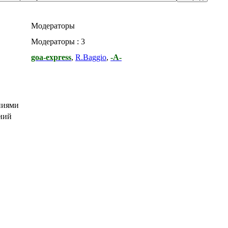
Модераторы
Модераторы : 3
goa-express
,
R.Baggio
,
-А-
ниями
ний