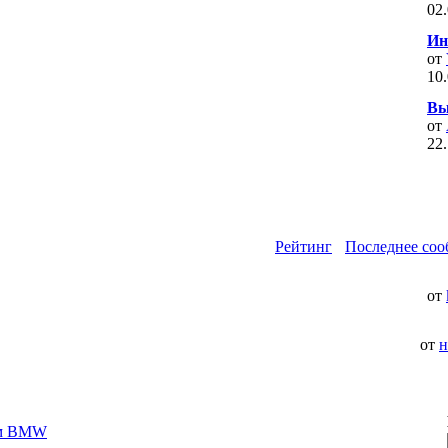
02
Ин
от
10
Вы
от
22
Рейтинг
Последнее со
от
от
н
ом BMW