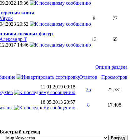
.09.2022
15:36
тересная книга
Vityok
8
77
.04.2023
20:52
ставка снежных фигур
Александр Т
13
65
.12.2017
14:46
Опции раздела
общение
Ответов
Просмотров
11.01.2019
00:18
25
25,581
kyxten
18.05.2013
20:57
8
17,408
аташк
Быстрый переход