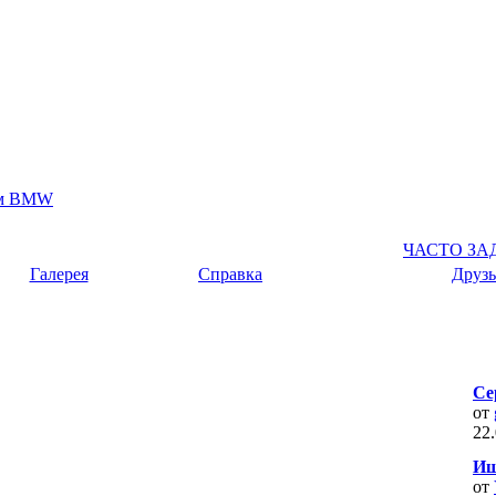
ом BMW
ЧАСТО З
Галерея
Справка
Друзь
Се
от
22
Ищ
от