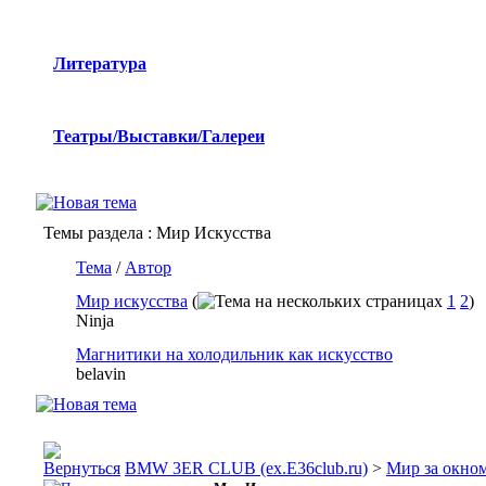
Литература
Театры/Выставки/Галереи
Темы раздела
: Мир Искусства
Тема
/
Автор
Мир искусства
(
1
2
)
Ninja
Магнитики на холодильник как искусство
belavin
BMW 3ER CLUB (ex.E36club.ru)
>
Мир за окн