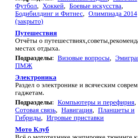
Футбол
,
Хоккей
,
Боевые искусства
,
Бодибилдинг и Фитнес
,
Олимпиада 2014
(закрыто)
Путешествия
Отчёты о путешествиях,советы,рекоменд
местах отдыха.
Подразделы
:
Визовые вопросы
,
Эмигра
ПМЖ
Электроника
Раздел о электронике и всяческим совре
гаджетам.
Подразделы
:
Компьютеры и перефирия
,
Сотовая связь
,
Навигация
,
Планшеты и
Гибриды
,
Игровые приставки
Мото Клуб
Всё о мототехнике,экипировке,тюнинге,