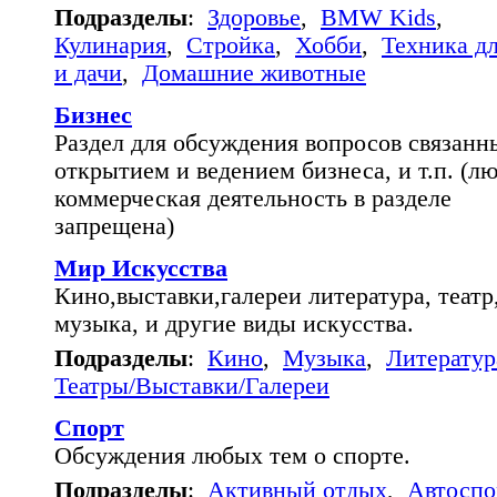
Подразделы
:
Здоровье
,
BMW Kids
,
Кулинария
,
Стройка
,
Хобби
,
Техника д
и дачи
,
Домашние животные
Бизнес
Раздел для обсуждения вопросов связанн
открытием и ведением бизнеса, и т.п. (л
коммерческая деятельность в разделе
запрещена)
Мир Искусства
Кино,выставки,галереи литература, театр
музыка, и другие виды искусства.
Подразделы
:
Кино
,
Музыка
,
Литератур
Театры/Выставки/Галереи
Спорт
Обсуждения любых тем о спорте.
Подразделы
:
Активный отдых
,
Автоспо