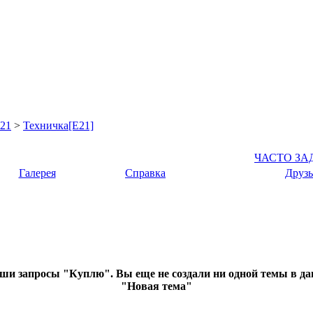
21
>
Техничка[E21]
ЧАСТО З
Галерея
Справка
Друзь
аши запросы "Куплю". Вы еще не создали ни одной темы в да
"Новая тема"