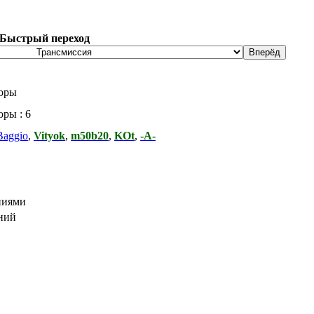
Быстрый переход
оры
ры : 6
Baggio
,
Vityok
,
m50b20
,
KOt
,
-А-
ниями
ний