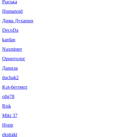
Рыська
Humanoid
Дима Духанин
DecoDa
kardan
Naxmister
Орнитолог
Данила
duchak2
Kot-бегемот
ollg78
Risk
Miki 37
Hopp
ekstrakt