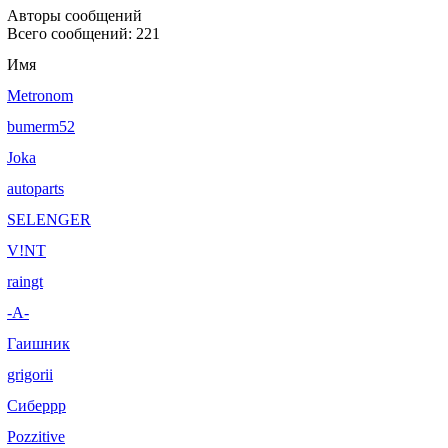
Авторы сообщений
Всего сообщений: 221
Имя
Metronom
bumerm52
Joka
autoparts
SELENGER
V!NT
raingt
-А-
Гаишник
grigorii
Сиберрр
Pozzitive