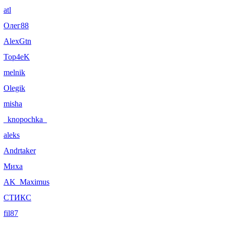
atl
Олег88
AlexGtn
Top4eK
melnik
Olegik
misha
_knopochka_
aleks
Andrtaker
Миха
AK_Maximus
СТИКС
fil87