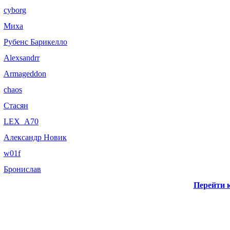
cyborg
Миха
Рубенс Барикелло
Alexsandrr
Armageddon
chaos
Стасян
LEX_A70
Александр Новик
w01f
Бронислав
Перейти к