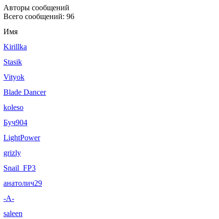
Авторы сообщений
Всего сообщений: 96
Имя
Kirillka
Stasik
Vityok
Blade Dancer
koleso
Буч904
LightPower
grizly
Snail_FP3
анатолич29
-А-
saleen