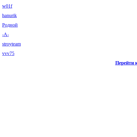
w01f
hanurik
Родной
-А-
stroyteam
vvv75
Перейти к