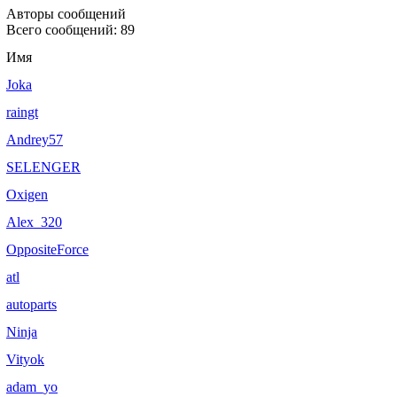
Авторы сообщений
Всего сообщений: 89
Имя
Joka
raingt
Andrey57
SELENGER
Oxigen
Alex_320
OppositeForce
atl
autoparts
Ninja
Vityok
adam_yo