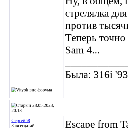
Ну, в общем, 
стрелялка для
против тысяч
Теперь точно
Sam 4...
___________
Была: 316i '9
28.05.2023,
20:13
Сергей58
Escape from T
Завсегдатай