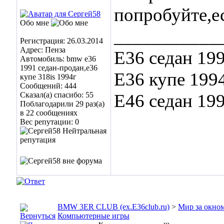
попробуйте,ес
Обо мне
___________
Регистрация: 26.03.2014
Адрес: Пенза
Е36 седан 19
Автомобиль: bmw e36
1991 седан-продан,е36
Е36 купе 199
купе 318is 1994г
Сообщений: 444
Сказал(а) спасибо: 55
Е46 седан 19
Поблагодарили 29 раз(а)
в 22 сообщениях
Вес репутации:
0
BMW 3ER CLUB (ex.E36club.ru)
>
Мир за окн
Компьютерные игры