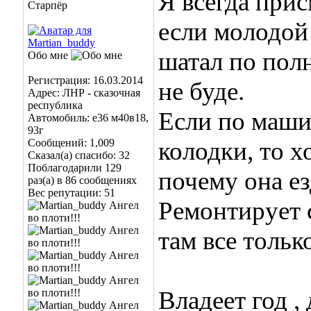
Я всегда прис
Старпёр
если молодой
шатал по полн
Обо мне
Регистрация: 16.03.2014
не буде.
Адрес: ЛНР - сказочная
республика
Если по машин
Автомобиль: е36 м40в18,
93г
Сообщений: 1,009
колодки, то х
Сказал(а) спасибо: 32
Поблагодарили 129
почему она ез
раз(а) в 86 сообщениях
Вес репутации:
51
Ремонтирует с
там все тольк
Владеет год ,