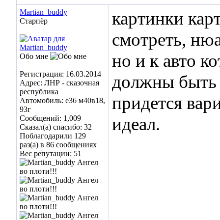
Martian_buddy
картинки кар
Старпёр
смотреть, ню
но и к авто к
Обо мне
Регистрация: 16.03.2014
должны быть
Адрес: ЛНР - сказочная
республика
придется вари
Автомобиль: е36 м40в18,
93г
Сообщений: 1,009
идеал.
Сказал(а) спасибо: 32
Поблагодарили 129
раз(а) в 86 сообщениях
Вес репутации:
51