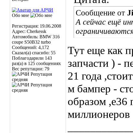
Сообщение от
J
Обо мне
А сейчас ещё ин
Регистрация: 19.06.2008
ограничиваются
Адрес: Cherkessk
Автомобиль: BMW 316
coupe S50B32 turbo
Тут еще как п
Сообщений: 4,172
Сказал(а) спасибо: 55
Поблагодарили 143
запчасти ) - 
раз(а) в 125 сообщениях
Вес репутации:
79
21 года ,стои
м бампер - ст
образом ,е36
миллионеров
___________