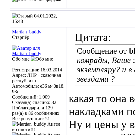
04.01.2022,
15:48
Martian_buddy
Цитата:
Старпёр
Сообщение от
b
комрады, Ваше 
Обо мне
экземпляру? и в
Регистрация: 16.03.2014
Адрес: ЛНР - сказочная
звездами ?
республика
Автомобиль: е36 м40в18,
93г
какая то она 
Сообщений: 1,009
Сказал(а) спасибо: 32
Поблагодарили 129
накладками по
раз(а) в 86 сообщениях
Вес репутации:
51
Ну и цены у в