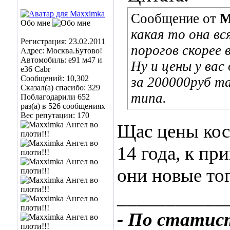
Сообщение от
M
Обо мне
какая то она вс
Регистрация: 23.02.2011
порогов скорее 
Адрес: Москва.Бутово!
Автомобиль: е91 м47 и
Ну и цены у вас
е36 Cabr
Сообщений: 10,302
за 200000руб та
Сказал(а) спасибо: 329
типа.
Поблагодарили 652
раз(а) в 526 сообщениях
Вес репутации:
170
Щас цены кос
14 года, к пр
они новые тог
___________
- По статис