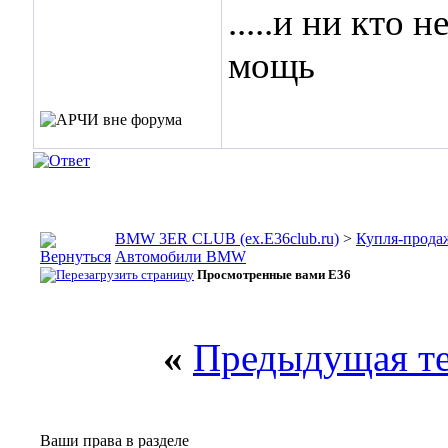
.....и ни кто 
мощь
BMW 3ER CLUB (ex.E36club.ru)
>
Купля-прода
Автомобили BMW
Просмотренные вами E36
«
Предыдущая т
Ваши права в разделе