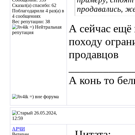
Сказал(а) спасибо: 62
продавались, же
Поблагодарили 4 раз(а) в
4 сообщениях
Вес репутации:
38
А сейчас ещё 
походу огран
продавцов
___________
А конь то бе
26.05.2024,
12:59
АРЧИ
Цитата:
Ветеран