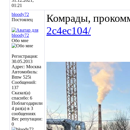
31.12.2021,
01:21
bloody72
Комрады, проком
Постоялец
2c4ec104/
Обо мне
Регистрация:
30.05.2013
Адрес: Москва
Автомобиль:
Bmw 525i
Сообщений:
137
Сказал(а)
спасибо: 6
Поблагодарили
4 раз(а) в 3
сообщениях
Вес репутации:
0