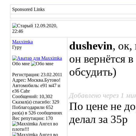
Sponsored Links
12.09.2020,
22:46
Maxximka
dushevin
, ок
Гуру
он вернётся 
Обо мне
обсудить)
Регистрация: 23.02.2011
Адрес: Москва.Бутово!
Автомобиль: е91 м47 и
е36 Cabr
Добавлено через 1 ми
Сообщений: 10,302
Сказал(а) спасибо: 329
По цене не до
Поблагодарили 652
раз(а) в 526 сообщениях
делал за 35р
Вес репутации:
170
___________