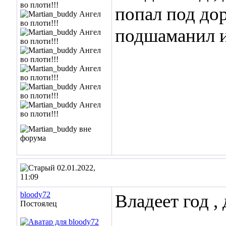
попал под до
подшаманил и
02.01.2022,
11:09
bloody72
Владеет год ,
Постоялец