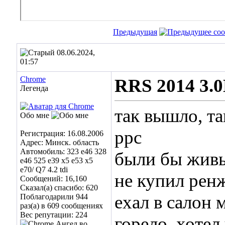
Предыдущая
08.06.2024,
01:57
Chrome
RRS 2014 3.0
Легенда
так вышло, та
Обо мне
ррс
Регистрация: 16.08.2006
Адрес: Минск. область
Автомобиль: 323 e46 328
были бы живы
e46 525 e39 x5 e53 x5
e70/ Q7 4.2 tdi
не купил рен
Сообщений: 16,160
Сказал(а) спасибо: 620
ехал в салон 
Поблагодарили 944
раз(а) в 609 сообщениях
Вес репутации:
224
горело, хотел