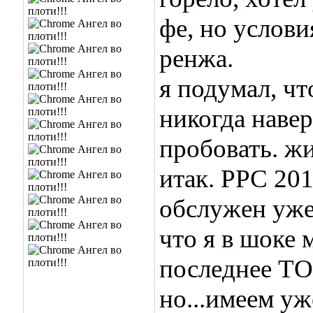
фе, но услов
ренжа.
я подумал, чт
никогда наве
пробовать. жи
итак. РРС 201
обслужен уже
что я в шоке 
последнее ТО
но...имеем уж