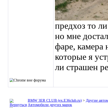
предхоз то ли
но мне доста
фаре, камера 
которые я уст
ли страшен р
BMW 3ER CLUB (ex.E36club.ru)
>
Другие авто
Автомобили других марок