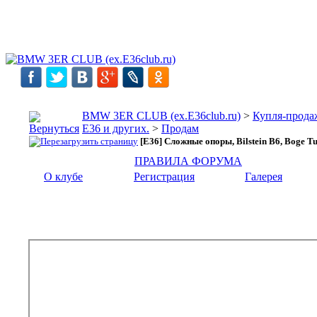
BMW 3ER CLUB (ex.E36club.ru)
>
Купля-прода
E36 и других.
>
Продам
[E36] Сложные опоры, Bilstein B6, Boge T
ПРАВИЛА ФОРУМА
О клубе
Регистрация
Галерея