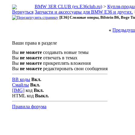
BMW 3ER CLUB (ex.E36club.ru)
>
Купля-прода
Запчасти и аксессуары для BMW E36 и других.
[E36] Сложные опоры, Bilstein B6, Boge T
«
Предыдуща
Ваши права в разделе
Вы
не можете
создавать новые темы
Вы
не можете
отвечать в темах
Вы
не можете
прикреплять вложения
Вы
не можете
редактировать свои сообщения
BB коды
Вкл.
Смайлы
Вкл.
[IMG]
код
Вкл.
HTML код
Выкл.
Правила форума