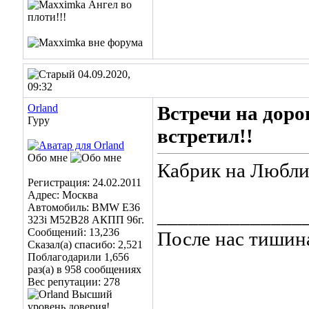
04.09.2020,
09:32
Orland
Встречи на дорог
Гуру
встретил!!
Обо мне
Кабрик на Любли
Регистрация: 24.02.2011
Адрес: Москва
Автомобиль: BMW E36
______________
323i M52B28 АКПП 96г.
Сообщений: 13,236
После нас тишин
Сказал(а) спасибо: 2,521
Поблагодарили 1,656
раз(а) в 958 сообщениях
Вес репутации:
278