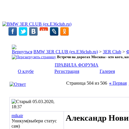
BMW 3ER CLUB (ex.E36club.ru)
>
3ER Club
>
Ф
Встречи на дорогах Москвы - кто кого, ког
ПРАВИЛА ФОРУМА
О клубе
Регистрация
Галерея
Страница 504 из 506
«
Первая
05.03.2020,
18:37
mikair
Александр Нов
Уникум(выбери статус
______________
сам)