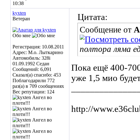
10:38
kyxten
Цитата:
Ветеран
Сообщение от
А
Обо мне
Регистрация: 10.08.2011
полтора ляма е
Адрес: М.о. Лыткарино
Автомобиль: 328i
01.09.1992 Седан
Пока ещё 400-700
Сообщений: 6,091
Сказал(а) спасибо: 453
уже 1,5 мио будет
Поблагодарили 772
______________
раз(а) в 709 сообщениях
Вес репутации:
124
http://www.e36cl