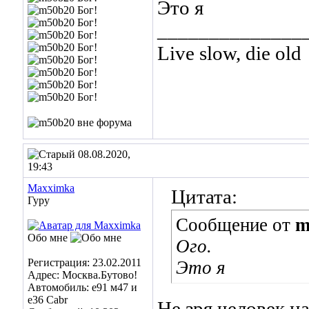
Это я
______________
Live slow, die old
08.08.2020,
19:43
Maxximka
Цитата:
Гуру
Сообщение от
m
Обо мне
Ого.
Регистрация: 23.02.2011
Это я
Адрес: Москва.Бутово!
Автомобиль: е91 м47 и
е36 Cabr
Не зря человек н