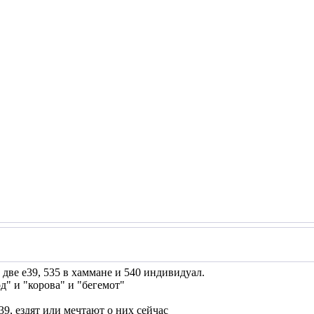
о две е39, 535 в хаммане и 540 индивидуал.
од" и "корова" и "бегемот"
е39, ездят или мечтают о них сейчас