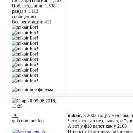
Сказал(а) спасибо: 1,203
Поблагодарили 1,538
раз(а) в 1,113
сообщениях
Вес репутации:
411
09.06.2016,
13:25
-А-
mikair
, в 2003 году у меня был
quia nominor leo
Чего я только не слышал, и "ур
А вот у ф10 капот как у 2108
И те, кто 13 лет назад обсирал 