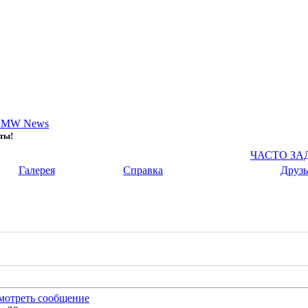
BMW News
ты!
ЧАСТО З
Галерея
Справка
Друзь