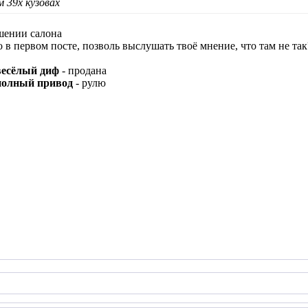
м 39х кузовах
ошении салона
о в первом посте, позволь выслушать твоё мнение, что там не та
есёлый диф
- продана
полный привод
- рулю