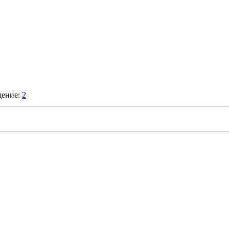
щение:
2