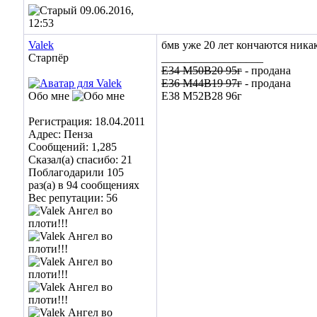
09.06.2016,
12:53
Valek
бмв уже 20 лет кончаются ника
Старпёр
__________________
E34 M50B20 95г
- продана
Е36 M44B19 97г
- продана
Обо мне
E38 M52B28 96г
Регистрация: 18.04.2011
Адрес: Пенза
Сообщений: 1,285
Сказал(а) спасибо: 21
Поблагодарили 105
раз(а) в 94 сообщениях
Вес репутации:
56