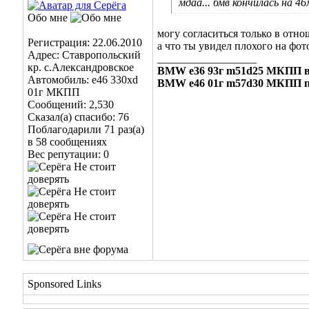
мдаа... бмв кончилась на 46
Обо мне
могу согласиться только в отн
Регистрация: 22.06.2010
а что ты увидел плохого на фот
Адрес: Ставропольский
__________________
кр. с.Александровское
BMW e36 93г m51d25 МКПП в
Автомобиль: е46 330xd
BMW e46 01г m57d30 МКПП 
01г МКПП
Сообщений: 2,530
Сказал(а) спасибо: 76
Поблагодарили 71 раз(а)
в 58 сообщениях
Вес репутации:
0
Sponsored Links