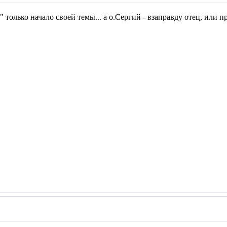
" только начало своей темы... а о.Сергий - взаправду отец, или 
Поцелуй меня на даче...а если хочешьобними.
и с топором