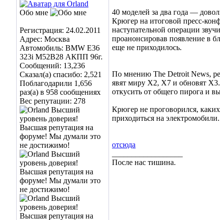
40 моделей за два года — дово
Обо мне
Крюгер на итоговой пресс-кон
наступательной операции звучит
Регистрация: 24.02.2011
проанонсировав появление в б
Адрес: Москва
еще не приходилось.
Автомобиль: BMW E36
323i M52B28 АКПП 96г.
Сообщений: 13,236
По мнению The Detroit News, р
Сказал(а) спасибо: 2,521
явят миру Х2, Х7 и обновят Х3
Поблагодарили 1,656
откусить от общего пирога и в
раз(а) в 958 сообщениях
Вес репутации:
278
Крюгер не проговорился, каких
приходиться на электромобили.
отсюда
__________________
После нас тишина.