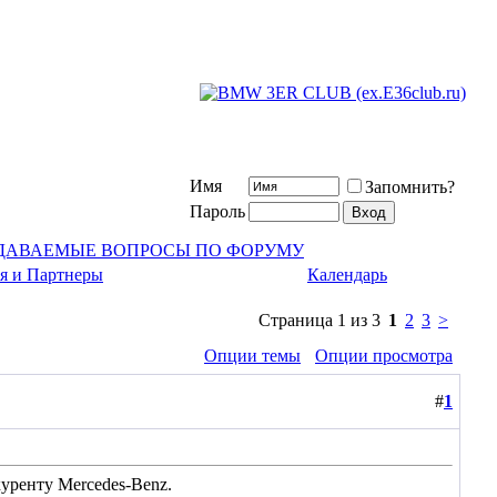
Имя
Запомнить?
Пароль
АДАВАЕМЫЕ ВОПРОСЫ ПО ФОРУМУ
я и Партнеры
Календарь
Страница 1 из 3
1
2
3
>
Опции темы
Опции просмотра
#
1
уренту Mercedes-Benz.