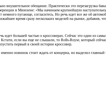
льно внушительное обещание. Практически это перезагрузка бав
ференции в Мюнхене: «Мы начинаем крупнейшую наступательну
 немного пугающе, согласитесь. Но речь идет все же об автомоб
лижайшее время сразу нескольких моделей на рынке, добавив, 
ечь идет большей частью о кроссоверах. Сейчас это один из сам
. Кстати, если вы еще не слышали, то Rolls-Royse, который сей
ыпустить первый в своей истории кроссовер.
 именно новинок стоит ждать от концерна, но выделил главный