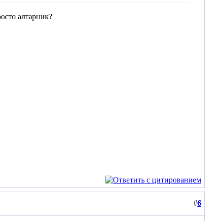
просто алтарник?
#
6