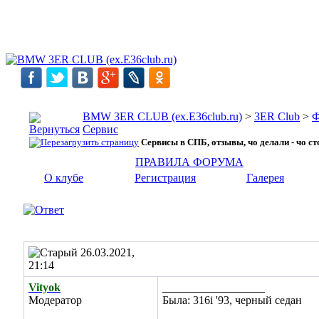
BMW 3ER CLUB (ex.E36club.ru)
>
3ER Club
>
Ф
Сервис
Сервисы в СПБ, отзывы, чо делали - чо ст
ПРАВИЛА ФОРУМА
О клубе
Регистрация
Галерея
26.03.2021,
21:14
Vityok
__________________
Модератор
Была: 316i '93, черный седан