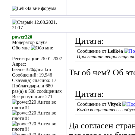
12.08.2021,
21:17
power320
Цитата:
Модератор клуба
Обо мне
Сообщение от
Lelik4a
Просветите непросвещенног
Регистрация: 26.01.2007
Адрес:
beemer320@mail.ru
Ты об чем? Об эт
Сообщений: 19,946
Сказал(а) спасибо: 17
Поблагодарили 680
раз(а) в 508 сообщениях
Цитата:
Вес репутации:
271
Сообщение от
Vityok
Когда встретитесь - набуха
Да согласен стран