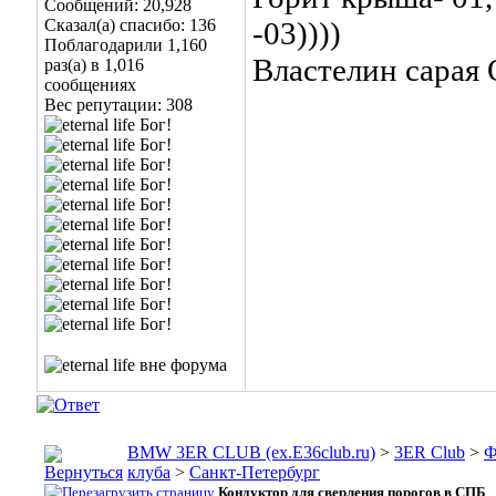
Сообщений: 20,928
Сказал(а) спасибо: 136
-03))))
Поблагодарили 1,160
Властелин сара
раз(а) в 1,016
сообщениях
Вес репутации:
308
BMW 3ER CLUB (ex.E36club.ru)
>
3ER Club
>
Ф
клуба
>
Санкт-Петербург
Кондуктор для сверления порогов в СПБ