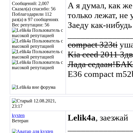
А я думал, как же
Сообщений: 2,007
Сказал(а) спасибо: 56
только лежат, не
Поблагодарили 112
раз(а) в 97 сообщениях
Заеду как-нибудь
Вес репутации:
56
______________
compact 323ti
уша
Kia ceed 2011 3дв
Лада седаан!БА
Е36 compact m52
12.08.2021,
23:17
kyxten
Lelik4a
, заезжай
Ветеран
______________