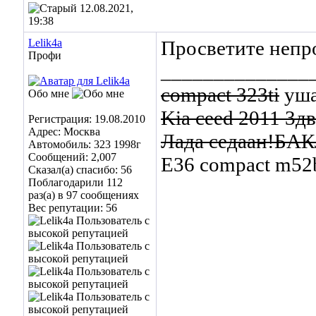
12.08.2021,
19:38
Lelik4a
Просветите непро
Профи
______________
compact 323ti
уша
Обо мне
Kia ceed 2011 3дв
Регистрация: 19.08.2010
Адрес: Москва
Лада седаан!БА
Автомобиль: 323 1998г
Сообщений: 2,007
Е36 compact m52
Сказал(а) спасибо: 56
Поблагодарили 112
раз(а) в 97 сообщениях
Вес репутации:
56