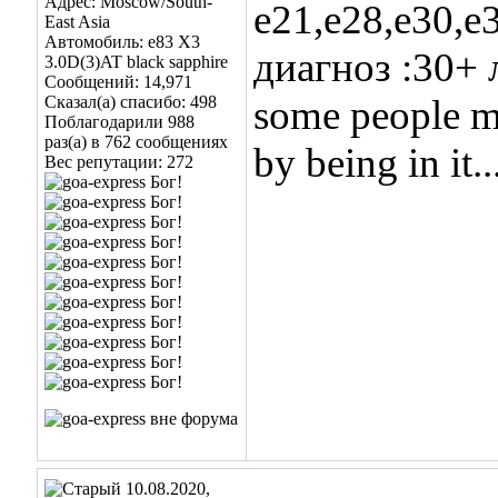
Адрес: Moscow/South-
е21,е28,е30,е
East Asia
Автомобиль: е83 Х3
диагноз :30+
3.0D(3)AT black sapphire
Сообщений: 14,971
Сказал(а) спасибо: 498
some people ma
Поблагодарили 988
раз(а) в 762 сообщениях
by being in it..
Вес репутации:
272
10.08.2020,