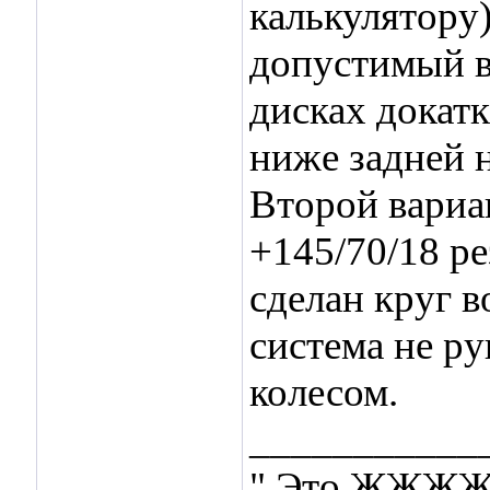
калькулятору)
допустимый в
дисках докат
ниже задней н
Второй вариа
+145/70/18 р
сделан круг в
система не ру
колесом.
___________
" Это ЖЖЖЖЖ 