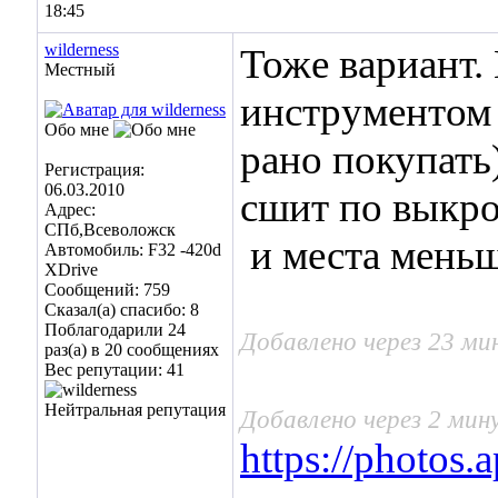
18:45
wilderness
Тоже вариант. 
Местный
инструментом 
Обо мне
рано покупать)
Регистрация:
06.03.2010
сшит по выкро
Адрес:
СПб,Всеволожск
и места меньш
Автомобиль: F32 -420d
XDrive
Сообщений: 759
Сказал(а) спасибо: 8
Поблагодарили 24
Добавлено через 23 м
раз(а) в 20 сообщениях
Вес репутации:
41
Добавлено через 2 ми
https://photo