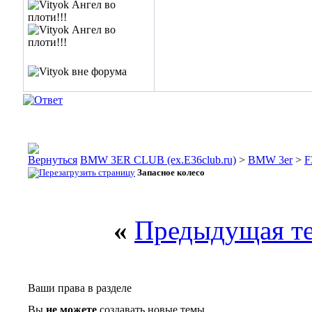
BMW 3ER CLUB (ex.E36club.ru)
>
BMW 3er
>
F
Запасное колесо
«
Предыдущая т
Ваши права в разделе
Вы
не можете
создавать новые темы