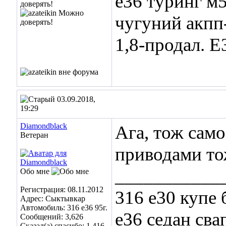
е36 туринг м5
чугуний акпп
1,8-продал. Е
03.09.2018,
19:29
Diamondblack
Ага, тож само
Ветеран
приводами то
___________
Обо мне
Регистрация: 08.11.2012
316 e30 купе 
Адрес: Сыктывкар
Автомобиль: 316 e36 95г.
e36 седан сва
Сообщений: 3,626
Сказал(а) спасибо: 1,416