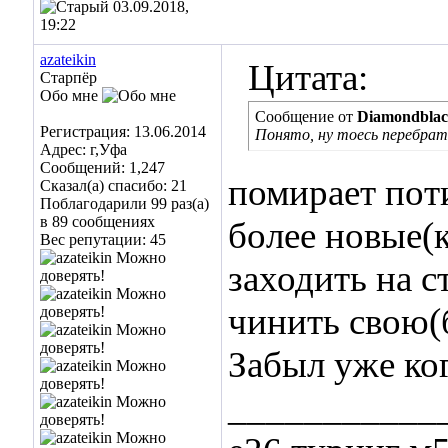
03.09.2018,
19:22
azateikin
Цитата:
Старпёр
Обо мне
Сообщение от
Diamondbla
Регистрация: 13.06.2014
Понято, ну тоесь перебрат
Адрес: г,Уфа
Сообщений: 1,247
помирает пот
Сказал(а) спасибо: 21
Поблагодарили 99 раз(а)
в 89 сообщениях
более новые(
Вес репутации:
45
заходить на 
чинить свою(
Забыл уже ког
___________