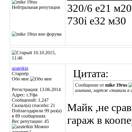
320/6 е21 м20
730i е32 м30
10.10.2015,
11:46
azateikin
Цитата:
Старпёр
Обо мне
Сообщение от
mike 19rus
Регистрация: 13.06.2014
альпина, хартж ставили в св
Адрес: г,Уфа
Сообщений: 1,247
Майк ,не сра
Сказал(а) спасибо: 21
Поблагодарили 99 раз(а)
в 89 сообщениях
гараж в коопе
Вес репутации:
45