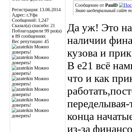
Сообщение от
PaulD
Регистрация: 13.06.2014
Знаю шедевральный сайт п
Адрес: г,Уфа
Сообщений: 1,247
Да уж! Это н
Сказал(а) спасибо: 21
Поблагодарили 99 раз(а)
в 89 сообщениях
наличии фина
Вес репутации:
45
кузова и прик
В е21 всё на
что и как при
работать,пос
переделывая-
конца начаты
из-за финансо