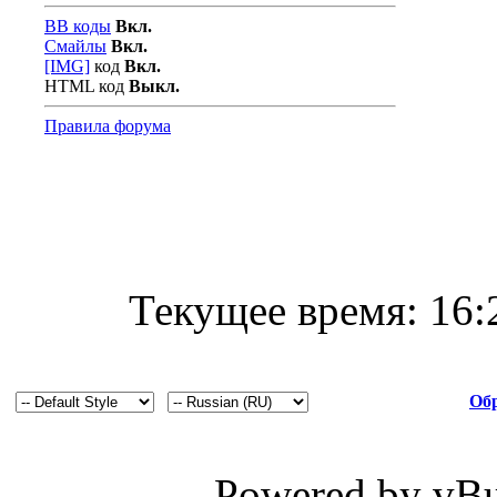
BB коды
Вкл.
Смайлы
Вкл.
[IMG]
код
Вкл.
HTML код
Выкл.
Правила форума
Текущее время:
16:
Обр
Powered by vBul