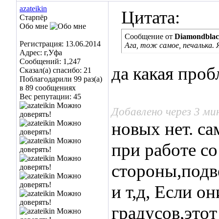
azateikin
Цитата:
Старпёр
Обо мне
Сообщение от
Diamondbla
Регистрация: 13.06.2014
Ага, тож самое, печалька
Адрес: г,Уфа
Сообщений: 1,247
да какая проб
Сказал(а) спасибо: 21
Поблагодарили 99 раз(а)
в 89 сообщениях
Вес репутации:
45
Добавлено через 3 м
новых нет. са
при работе со
стороны,подв
и т,д, Если о
градусов,это