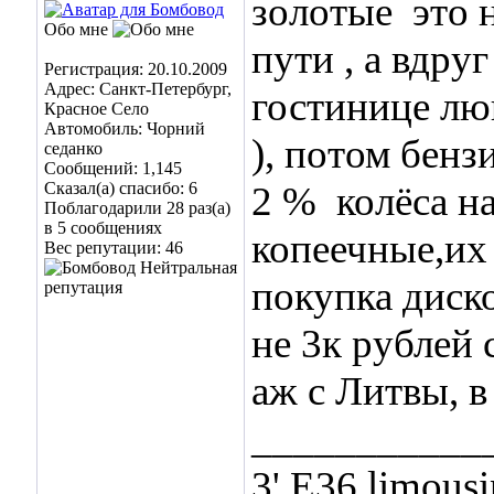
золотые
это 
Обо мне
пути , а вдру
Регистрация: 20.10.2009
Адрес: Санкт-Петербург,
гостинице лю
Красное Село
Автомобиль: Чорний
), потом бенз
седанко
Сообщений: 1,145
Сказал(а) спасибо: 6
2 %
колёса на
Поблагодарили 28 раз(а)
в 5 сообщениях
копеечные,их 
Вес репутации:
46
покупка диско
не 3к рублей 
аж с Литвы, 
___________
3' E36 limous