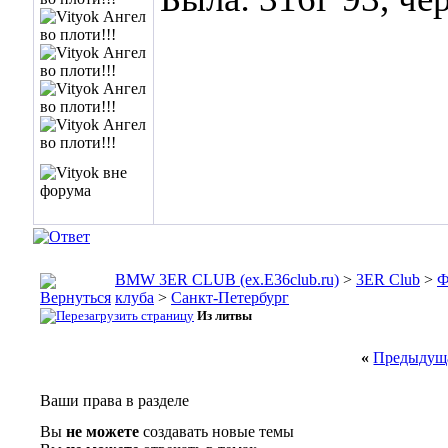
BMW 3ER CLUB (ex.E36club.ru)
>
3ER Club
>
Ф
клуба
>
Санкт-Петербург
Из литвы
«
Предыдуща
Ваши права в разделе
Вы
не можете
создавать новые темы