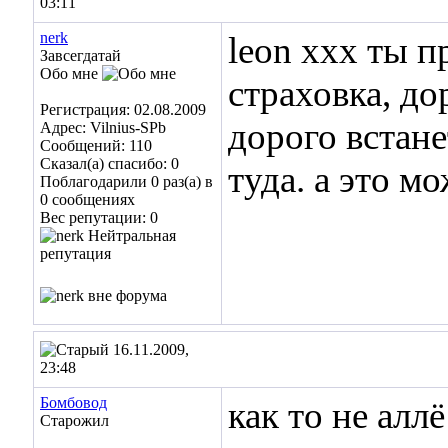
03:11
nerk
leon xxx ты п
Завсегдатай
Обо мне
страховка, до
Регистрация: 02.08.2009
дорого встане
Адрес: Vilnius-SPb
Сообщений: 110
Сказал(а) спасибо: 0
туда. а это м
Поблагодарили 0 раз(а) в
0 сообщениях
Вес репутации:
0
16.11.2009,
23:48
Бомбовод
как то не алл
Старожил