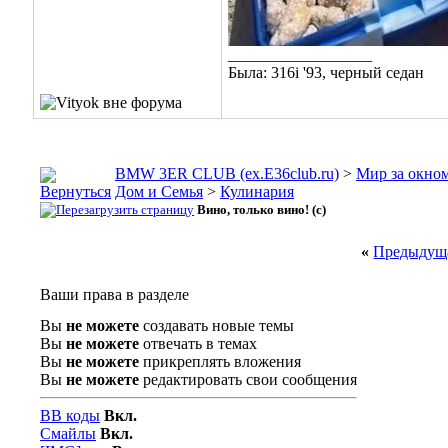
__________________
Была: 316i '93, черный седан
BMW 3ER CLUB (ex.E36club.ru)
>
Мир за окн
Дом и Семья
>
Кулинария
Вино, только вино! (с)
«
Предыдуща
Ваши права в разделе
Вы
не можете
создавать новые темы
Вы
не можете
отвечать в темах
Вы
не можете
прикреплять вложения
Вы
не можете
редактировать свои сообщения
BB коды
Вкл.
Смайлы
Вкл.