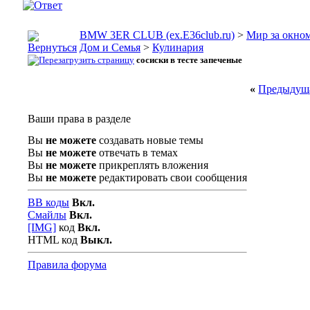
BMW 3ER CLUB (ex.E36club.ru)
>
Мир за окн
Дом и Семья
>
Кулинария
сосиски в тесте запеченые
«
Предыдуща
Ваши права в разделе
Вы
не можете
создавать новые темы
Вы
не можете
отвечать в темах
Вы
не можете
прикреплять вложения
Вы
не можете
редактировать свои сообщения
BB коды
Вкл.
Смайлы
Вкл.
[IMG]
код
Вкл.
HTML код
Выкл.
Правила форума