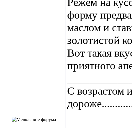
Режем на кус
форму предва
маслом и став
золотистой к
Вот такая вк
приятного ап
___________
С возрастом 
дороже.............