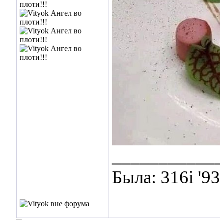
___________
Была: 316i '9