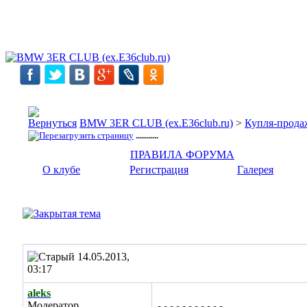
BMW 3ER CLUB (ex.E36club.ru)
>
Купля-прода
...........
ПРАВИЛА ФОРУМА
О клубе
Регистрация
Галерея
14.05.2013,
03:17
aleks
...........
Модератор