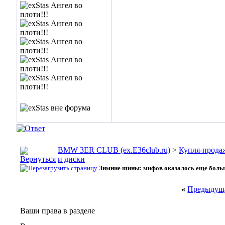
BMW 3ER CLUB (ex.E36club.ru)
>
Купля-прода
и диски
Зимние шины: мифов оказалось еще боль
«
Предыдуща
Ваши права в разделе