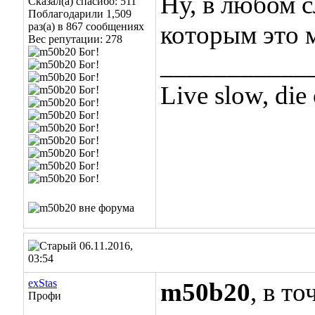
Ну, в любом с
Сказал(а) спасибо: 511
Поблагодарили 1,509
раз(а) в 867 сообщениях
которым это 
Вес репутации:
278
___________
Live slow, die
06.11.2016,
03:54
exStas
m50b20
, в т
Профи