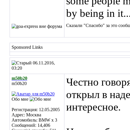
some people ma
by being in it..
Сказали "Спасибо" за это сооб
Sponsored Links
06.11.2016,
03:20
m50b20
Честно говор
m50b20
открыл в над
Обо мне
интересное.
Регистрация: 12.05.2005
Адрес: Москва
Автомобиль: BMW x 3
Сообщений: 14,406