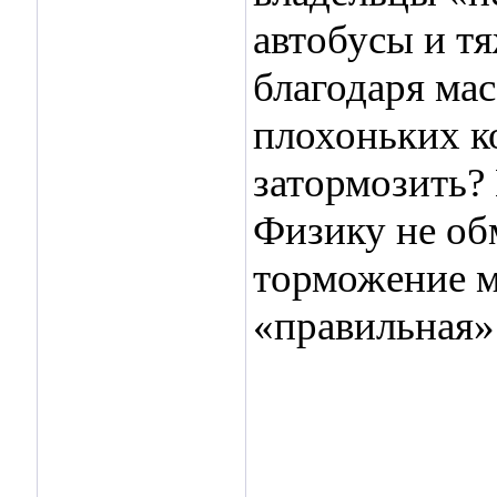
автобусы и т
благодаря ма
плохоньких к
затормозить? 
Физику не об
торможение м
«правильная»