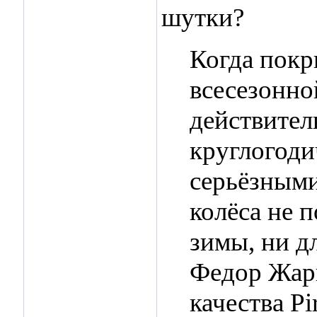
шутки?
Когда покр
всесезонной
действител
круглогоди
серьёзными
колёса не 
зимы, ни д
Федор Жар
качества Pir