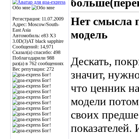
больше(пере
Обо мне
Нет смысла 
Регистрация: 11.07.2009
Адрес: Moscow/South-
East Asia
модель
Автомобиль: е83 Х3
3.0D(3)AT black sapphire
Сообщений: 14,971
Сказал(а) спасибо: 498
Дескать, пок
Поблагодарили 988
раз(а) в 762 сообщениях
Вес репутации:
272
значит, нужно
что ценник н
модели потому
своих предше
показателей.