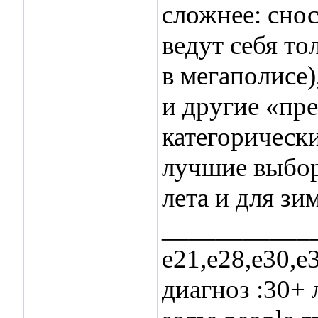
сложнее: сно
ведут себя то
в мегаполисе)
и другие «пр
категорическ
лучшие выбор
лета и для зи
___________
е21,е28,е30,е
диагноз :30+