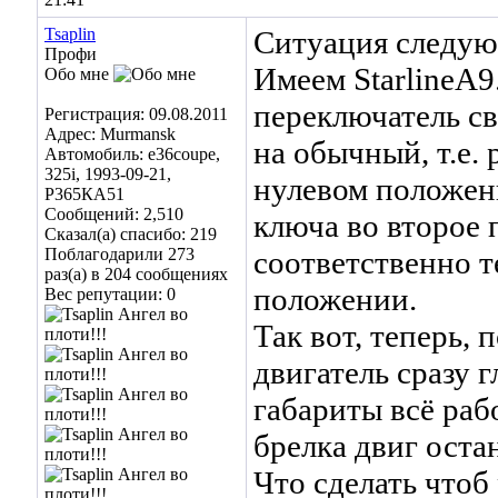
Tsaplin
Ситуация следую
Профи
Имеем StarlineA9
Обо мне
переключатель св
Регистрация: 09.08.2011
Адрес: Murmansk
на обычный, т.е.
Автомобиль: e36coupe,
325i, 1993-09-21,
нулевом положен
Р365КА51
Сообщений: 2,510
ключа во второе 
Сказал(а) спасибо: 219
Поблагодарили 273
соответственно т
раз(а) в 204 сообщениях
положении.
Вес репутации:
0
Так вот, теперь, 
двигатель сразу 
габариты всё рабо
брелка двиг оста
Что сделать чтоб