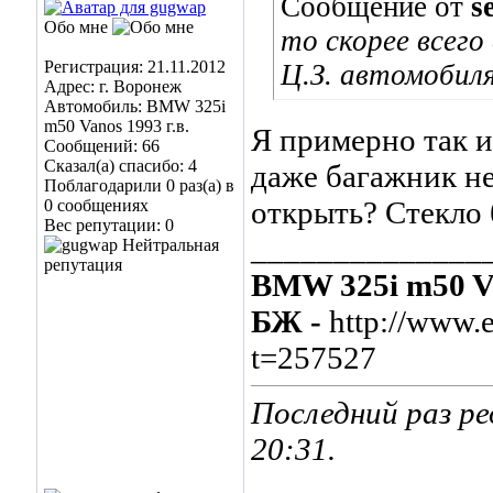
Сообщение от
s
Обо мне
то скорее всего
Регистрация: 21.11.2012
Ц.З. автомобил
Адрес: г. Воронеж
Автомобиль: BMW 325i
m50 Vanos 1993 г.в.
Я примерно так и
Сообщений: 66
Сказал(а) спасибо: 4
даже багажник не
Поблагодарили 0 раз(а) в
открыть? Стекло
0 сообщениях
Вес репутации:
0
______________
BMW 325i m50 Va
БЖ -
http://www.
t=257527
Последний раз ре
20:31
.