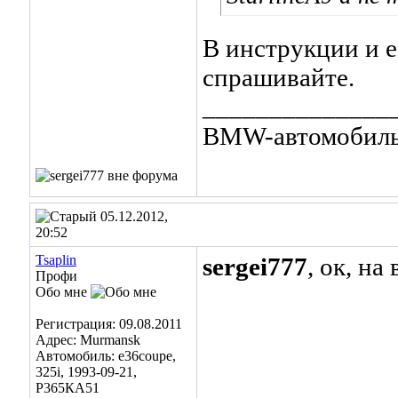
В инструкции и е
спрашивайте.
______________
BMW-автомобиль 
05.12.2012,
20:52
Tsaplin
sergei777
, ок, н
Профи
Обо мне
Регистрация: 09.08.2011
Адрес: Murmansk
Автомобиль: e36coupe,
325i, 1993-09-21,
Р365КА51