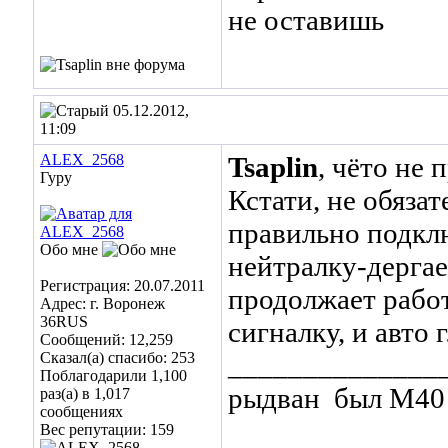
не оставишь
05.12.2012,
11:09
ALEX_2568
Tsaplin
, чёто не
Гуру
Кстати, не обяза
правильно подклю
Обо мне
нейтралку-дерга
Регистрация: 20.07.2011
продолжает рабо
Адрес: г. Воронеж
36RUS
сигналку, и авто
Сообщений: 12,259
Сказал(а) спасибо: 253
______________
Поблагодарили 1,100
рыдван
был М40 
раз(а) в 1,017
сообщениях
Вес репутации:
159