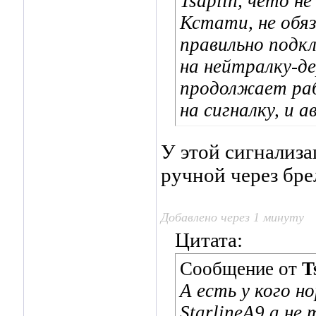
Tsaplin, чёто н
Кстати, не обя
правильно подк
на нейтралку-д
продолжает раб
на сигналку, и 
У этой сигнализа
ручной через бре
Добавлено через 1 минуту
Цитата:
Сообщение от
T
А есть у кого 
StarlineA9 а не