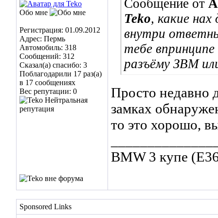
Сообщение от
A
Обо мне
Teko
, какие нах
Регистрация: 01.09.2012
внутри ответны
Адрес: Пермь
тебе впринципе 
Автомобиль: 318
Сообщений: 312
разъёму ЗВМ и
Сказал(а) спасибо: 3
Поблагодарили 17 раз(а)
в 17 сообщениях
Просто недавно д
Вес репутации:
0
замках обнаружен
то это хорошо, в
______________
BMW 3 купе (E36)
Sponsored Links