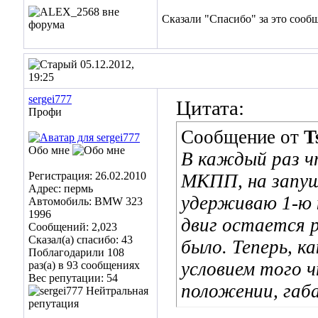
Сказали "Спасибо" за это сооб
05.12.2012,
19:25
sergei777
Цитата:
Профи
Сообщение от
T
Обо мне
В каждый раз ч
Регистрация: 26.02.2010
МКПП, на запущ
Адрес: пермь
удерживаю 1-ю 
Автомобиль: BMW 323
1996
двиг остается 
Сообщений: 2,023
Сказал(а) спасибо: 43
было. Теперь, ка
Поблагодарили 108
условием того ч
раз(а) в 93 сообщениях
Вес репутации:
54
положении, габ