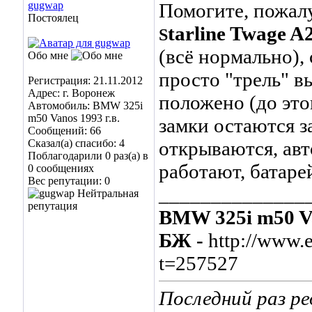
gugwap
Помогите, пожалу
Постоялец
tarline Twage A
S
(всё нормально),
Обо мне
просто "трель" в
Регистрация: 21.11.2012
Адрес: г. Воронеж
положено (до это
Автомобиль: BMW 325i
m50 Vanos 1993 г.в.
замки остаются з
Сообщений: 66
Сказал(а) спасибо: 4
открываются, авт
Поблагодарили 0 раз(а) в
работают, батаре
0 сообщениях
Вес репутации:
0
______________
BMW 325i m50 Va
БЖ -
http://www.
t=257527
Последний раз ре