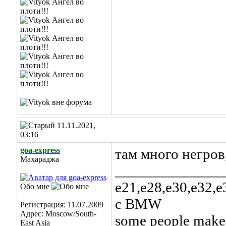
11.11.2021,
03:16
goa-express
там много негров
Махараджа
______________
е21,е28,е30,е32,е
Обо мне
с BMW
Регистрация: 11.07.2009
Адрес: Moscow/South-
some people make t
East Asia