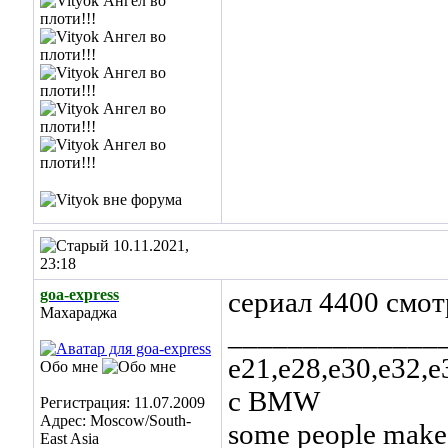
10.11.2021,
23:18
goa-express
сериал 4400 смот
Махараджа
______________
е21,е28,е30,е32,е
Обо мне
с BMW
Регистрация: 11.07.2009
Адрес: Moscow/South-
some people make t
East Asia