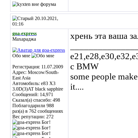
20.10.2021,
01:16
goa-express
хрень эта ваша з
Махараджа
______________
е21,е28,е30,е32,е
Обо мне
с BMW
Регистрация: 11.07.2009
Адрес: Moscow/South-
some people make t
East Asia
Автомобиль: е83 Х3
it....
3.0D(3)AT black sapphire
Сообщений: 14,971
Сказал(а) спасибо: 498
Поблагодарили 988
раз(а) в 762 сообщениях
Вес репутации:
272