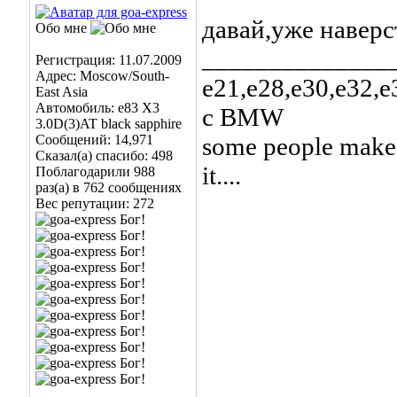
давай,уже навер
Обо мне
______________
Регистрация: 11.07.2009
Адрес: Moscow/South-
е21,е28,е30,е32,е
East Asia
Автомобиль: е83 Х3
с BMW
3.0D(3)AT black sapphire
Сообщений: 14,971
some people make t
Сказал(а) спасибо: 498
it....
Поблагодарили 988
раз(а) в 762 сообщениях
Вес репутации:
272