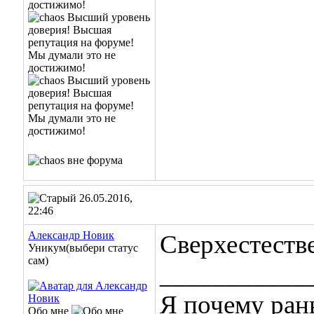
26.05.2016,
22:46
Александр Новик
Сверхестеств
Уникум(выбери статус
сам)
___________
Я почему ран
Обо мне