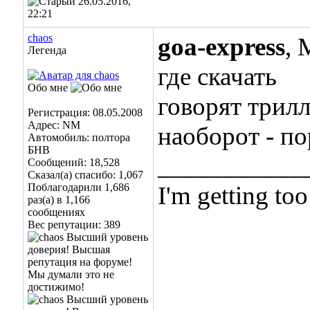
26.05.2016,
22:21
chaos
goa-express
, 
Легенда
где скачать
Обо мне
говорят трил
Регистрация: 08.05.2008
Адрес: NM
наоборот - по
Автомобиль: полтора
БНВ
___________
Сообщений: 18,528
Сказал(а) спасибо: 1,067
Поблагодарили 1,686
I'm getting too
раз(а) в 1,166
сообщениях
... and I don't
Вес репутации:
389