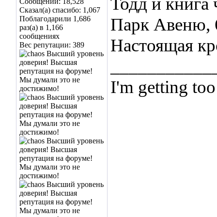
Тодд и книга 
Сообщений: 18,528
Сказал(а) спасибо: 1,067
Поблагодарили 1,686
Парк Авеню, 
раз(а) в 1,166
сообщениях
Настоящая кр
Вес репутации:
389
___________
I'm getting too
... and I don't