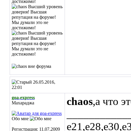
26.05.2016,
22:01
goa-express
chaos
,а что э
Махараджа
___________
Обо мне
е21,е28,е30,е
Регистрация: 11.07.2009