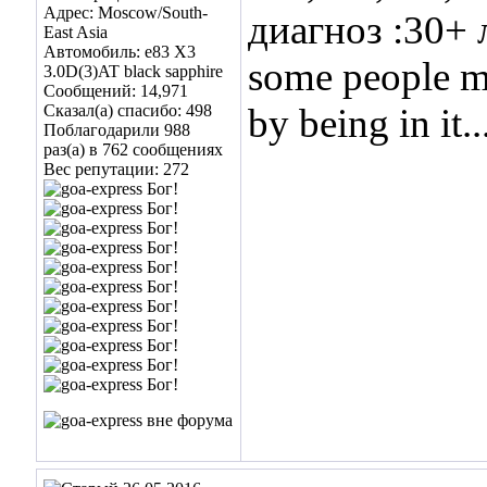
Адрес: Moscow/South-
диагноз :30+
East Asia
Автомобиль: е83 Х3
some people ma
3.0D(3)AT black sapphire
Сообщений: 14,971
Сказал(а) спасибо: 498
by being in it..
Поблагодарили 988
раз(а) в 762 сообщениях
Вес репутации:
272