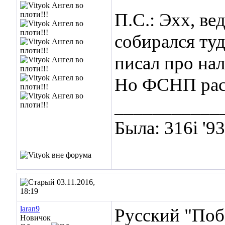
П.С.: Эхх, ве
собирался туд
писал про на
Но ФСНП расф
___________
Была: 316i '9
03.11.2016,
18:19
laran9
Русский "Побе
Новичок