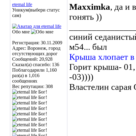
eternal life
Maxximka
, да и
Уникум(выбери статус
гонять ))
сам)
______________
Обо мне
синий седанистый
Регистрация: 30.11.2009
м54... был
Адрес: Воронеж, город
отсутствующих дорог
Крыша хлопает в
Сообщений: 20,928
Сказал(а) спасибо: 136
Горит крыша- 01,
Поблагодарили 1,160
-03))))
раз(а) в 1,016
сообщениях
Властелин сара
Вес репутации:
308