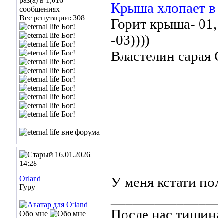
раз(а) в 1,016
Крыша хлопает в
сообщениях
Вес репутации:
308
Горит крыша- 01,
-03))))
Властелин сара
16.01.2026,
14:28
Orland
У меня кстати по
Гуру
______________
После нас тишин
Обо мне