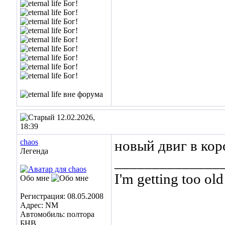
12.02.2026,
18:39
chaos
новый двиг в кор
Легенда
______________
I'm getting too old 
Обо мне
... and I don't giv
Регистрация: 08.05.2008
Адрес: NM
Автомобиль: полтора
БНВ