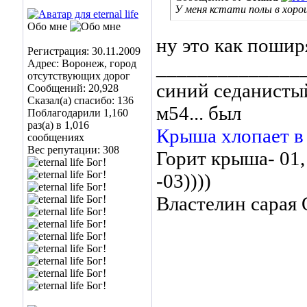
У меня кстати полы в хорош
Обо мне
ну это как поширя
Регистрация: 30.11.2009
______________
Адрес: Воронеж, город
отсутствующих дорог
синий седанистый
Сообщений: 20,928
Сказал(а) спасибо: 136
м54... был
Поблагодарили 1,160
раз(а) в 1,016
Крыша хлопает в
сообщениях
Вес репутации:
308
Горит крыша- 01,
-03))))
Властелин сара