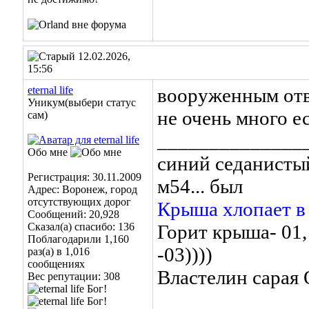
12.02.2026,
15:56
eternal life
вооруженным отвё
Уникум(выбери статус
не очень много ес
сам)
______________
Обо мне
синий седанистый
Регистрация: 30.11.2009
м54... был
Адрес: Воронеж, город
отсутствующих дорог
Крыша хлопает в
Сообщений: 20,928
Сказал(а) спасибо: 136
Горит крыша- 01,
Поблагодарили 1,160
-03))))
раз(а) в 1,016
сообщениях
Властелин сара
Вес репутации:
308