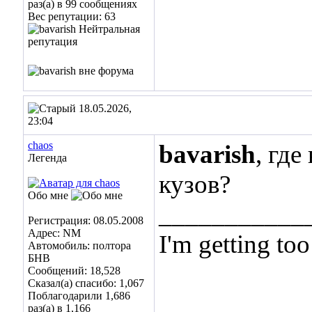
раз(а) в 99 сообщениях
Вес репутации:
63
18.05.2026,
23:04
chaos
bavarish
, гд
Легенда
кузов?
Обо мне
___________
Регистрация: 08.05.2008
Адрес: NM
I'm getting too
Автомобиль: полтора
БНВ
... and I don't
Сообщений: 18,528
Сказал(а) спасибо: 1,067
Поблагодарили 1,686
раз(а) в 1,166