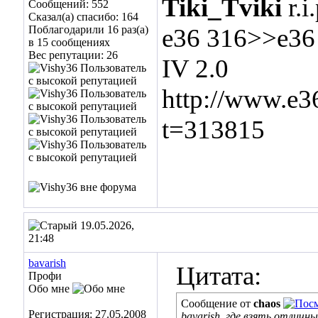
Tiki_Tviki
r.i.
Сообщений: 552
Сказал(а) спасибо: 164
Поблагодарили 16 раз(а)
e36 316>>e36 
в 15 сообщениях
Вес репутации:
26
IV 2.0
http://www.e3
t=313815
19.05.2026,
21:48
bavarish
Цитата:
Профи
Обо мне
Сообщение от
chaos
Регистрация: 27.05.2008
bavarish, где взять отличн