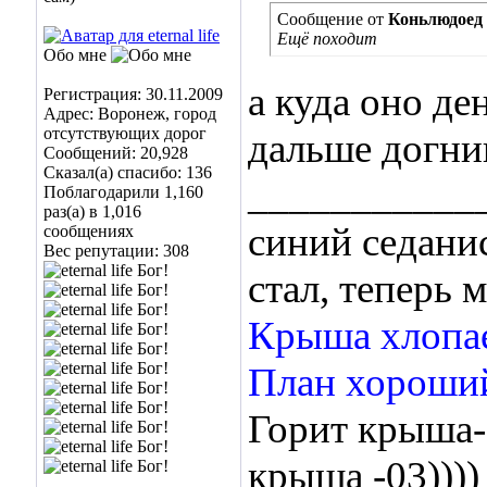
Сообщение от
Коньлюдоед
Ещё походит
Обо мне
а куда оно де
Регистрация: 30.11.2009
Адрес: Воронеж, город
отсутствующих дорог
дальше догнив
Сообщений: 20,928
Сказал(а) спасибо: 136
___________
Поблагодарили 1,160
раз(а) в 1,016
синий седани
сообщениях
Вес репутации:
308
стал, теперь м
Крыша хлопае
План хороши
Горит крыша-
крыша -03))))