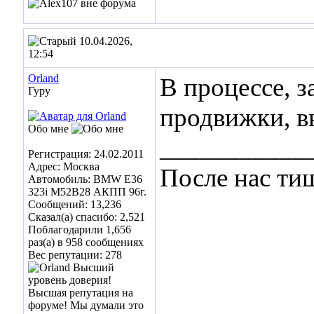
10.04.2026,
12:54
Orland
В процессе, з
Гуру
продвижки, в
Обо мне
___________
Регистрация: 24.02.2011
Адрес: Москва
После нас ти
Автомобиль: BMW E36
323i M52B28 АКПП 96г.
Сообщений: 13,236
Сказал(а) спасибо: 2,521
Поблагодарили 1,656
раз(а) в 958 сообщениях
Вес репутации:
278