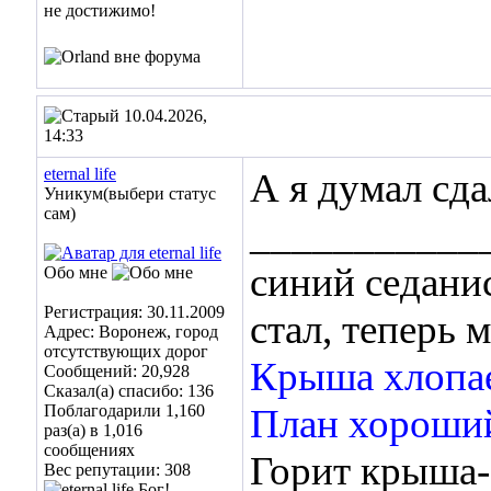
10.04.2026,
14:33
eternal life
А я думал сда
Уникум(выбери статус
сам)
___________
синий седани
Обо мне
Регистрация: 30.11.2009
стал, теперь м
Адрес: Воронеж, город
отсутствующих дорог
Крыша хлопае
Сообщений: 20,928
Сказал(а) спасибо: 136
Поблагодарили 1,160
План хороши
раз(а) в 1,016
сообщениях
Горит крыша-
Вес репутации:
308