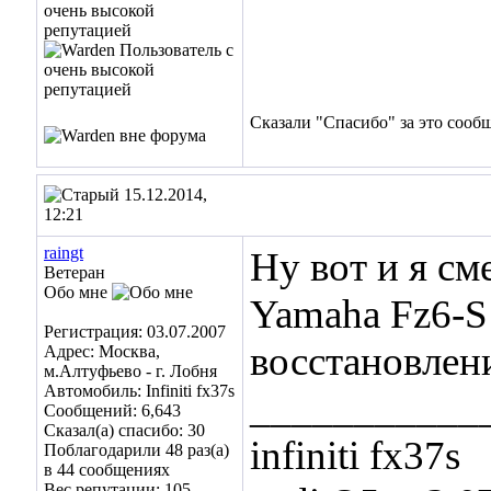
Сказали "Спасибо" за это сооб
15.12.2014,
12:21
raingt
Ну вот и я см
Ветеран
Обо мне
Yamaha Fz6-S
Регистрация: 03.07.2007
восстановлен
Адрес: Москва,
м.Алтуфьево - г. Лобня
Автомобиль: Infiniti fx37s
___________
Сообщений: 6,643
Сказал(а) спасибо: 30
infiniti fx37s
Поблагодарили 48 раз(а)
в 44 сообщениях
Вес репутации:
105