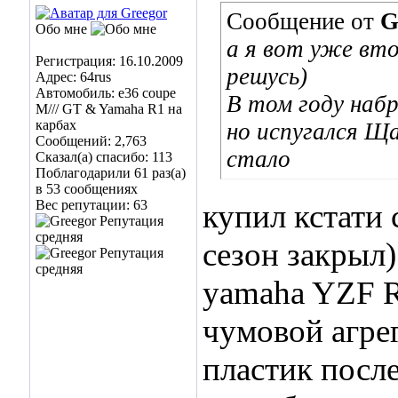
Сообщение от
G
Обо мне
а я вот уже вто
Регистрация: 16.10.2009
решусь)
Адрес: 64rus
Автомобиль: e36 coupe
В том году набр
M/// GT & Yamaha R1 на
карбах
но испугался
Щас
Сообщений: 2,763
стало
Сказал(а) спасибо: 113
Поблагодарили 61 раз(а)
в 53 сообщениях
Вес репутации:
63
купил кстати 
сезон закрыл)
yamaha YZF R
чумовой агрег
пластик после