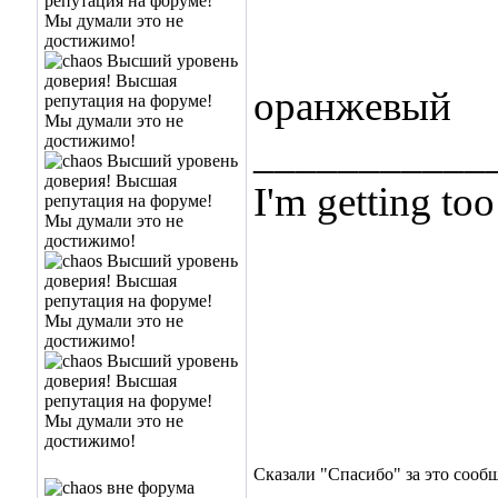
оранжевый
___________
I'm getting too
... and I don't
Сказали "Спасибо" за это сооб