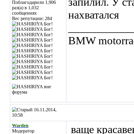
запилил. У с
Поблагодарили 1,906
раз(а) в 1,032
нахватался
сообщениях
Вес репутации:
284
___________
BMW motorrad
16.11.2014,
10:58
Warden
ваще красавец
Модератор