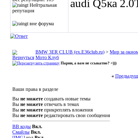
audi Q5ка 2.0
BMW 3ER CLUB (ex.E36club.ru)
>
Мир за окн
Мото Клуб
Парни, а вам не ссыкатно? =)))
«
Предыдуща
Ваши права в разделе
Вы
не можете
создавать новые темы
Вы
не можете
отвечать в темах
Вы
не можете
прикреплять вложения
Вы
не можете
редактировать свои сообщения
BB коды
Вкл.
Смайлы
Вкл.
[IMG]
код
Вкл.