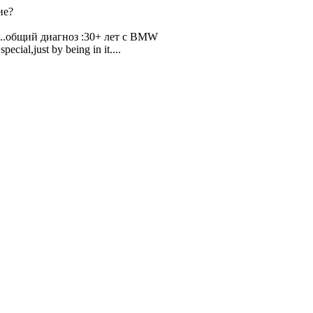
ие?
 ...общий диагноз :30+ лет с BMW
cial,just by being in it....