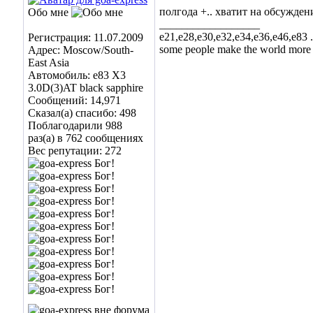
полгода +.. хватит на обсужден
Обо мне
__________________
е21,е28,е30,е32,е34,e36,e46,е83
Регистрация: 11.07.2009
some people make the world more spe
Адрес: Moscow/South-
East Asia
Автомобиль: е83 Х3
3.0D(3)AT black sapphire
Сообщений: 14,971
Сказал(а) спасибо: 498
Поблагодарили 988
раз(а) в 762 сообщениях
Вес репутации:
272