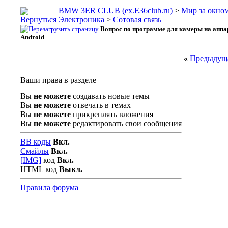
BMW 3ER CLUB (ex.E36club.ru)
>
Мир за окн
Электроника
>
Сотовая связь
Вопрос по программе для камеры на аппа
Android
«
Предыдуща
Ваши права в разделе
Вы
не можете
создавать новые темы
Вы
не можете
отвечать в темах
Вы
не можете
прикреплять вложения
Вы
не можете
редактировать свои сообщения
BB коды
Вкл.
Смайлы
Вкл.
[IMG]
код
Вкл.
HTML код
Выкл.
Правила форума