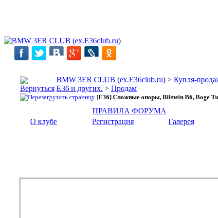
BMW 3ER CLUB (ex.E36club.ru)
>
Купля-прода
E36 и других.
>
Продам
[E36] Сложные опоры, Bilstein B6, Boge T
ПРАВИЛА ФОРУМА
О клубе
Регистрация
Галерея