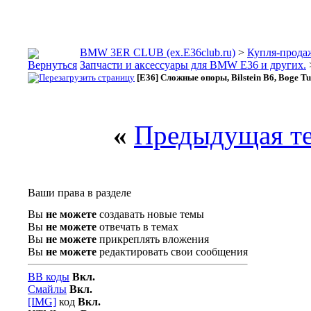
BMW 3ER CLUB (ex.E36club.ru)
>
Купля-прода
Запчасти и аксессуары для BMW E36 и других.
[E36] Сложные опоры, Bilstein B6, Boge T
«
Предыдущая т
Ваши права в разделе
Вы
не можете
создавать новые темы
Вы
не можете
отвечать в темах
Вы
не можете
прикреплять вложения
Вы
не можете
редактировать свои сообщения
BB коды
Вкл.
Смайлы
Вкл.
[IMG]
код
Вкл.