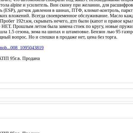
итола alpine и усилитель. Вин скину при желании, для расшифро
ь (ESP), датчик давления в шинах, ПТФ, климат-контроль, паркт
х вложений. Всегда своевременное обслуживание. Масло каждые
Пробег 192т.км, скрывать нечего, дтп были (капот и правое крыл
 НЕТ. Прошлым летом была замена стоек по кругу, новые пружи
ошла 1.5 сезона, зима на шипах и штамповке. Бензин лью 95 газпр
ный вопрос. Но и спешки в продаже нет, цена без торга.
tomob...008_1095043819
ПП 95г.в. Продана