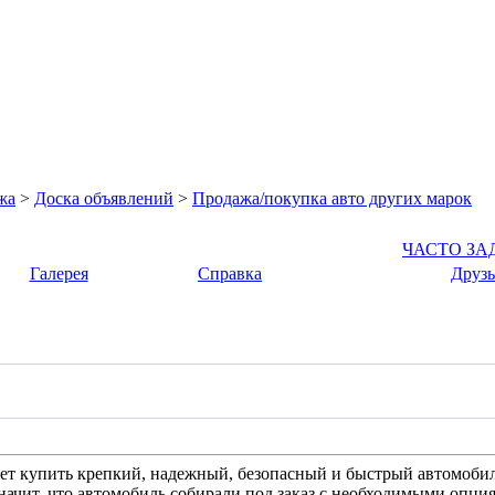
жа
>
Доска объявлений
>
Продажа/покупка авто других марок
ЧАСТО З
Галерея
Справка
Друзь
очет купить крепкий, надежный, безопасный и быстрый автомоб
 значит, что автомобиль собирали под заказ с необходимыми опц