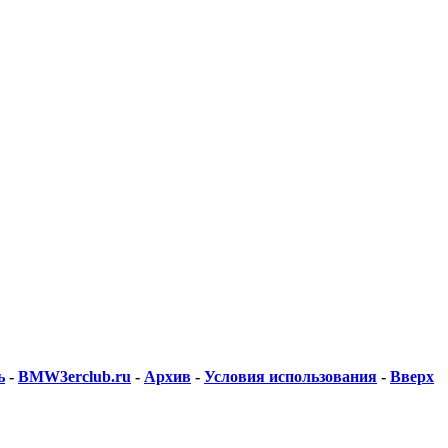
ь
-
BMW3erclub.ru
-
Архив
-
Условия использования
-
Вверх