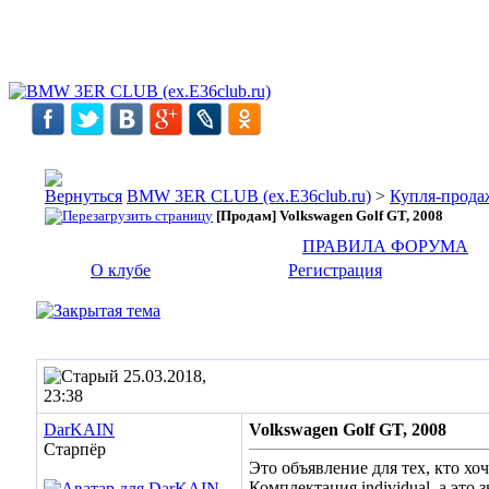
BMW 3ER CLUB (ex.E36club.ru)
>
Купля-прода
[Продам] Volkswagen Golf GT, 2008
ПРАВИЛА ФОРУМА
О клубе
Регистрация
25.03.2018,
23:38
DarKAIN
Volkswagen Golf GT, 2008
Старпёр
Это объявление для тех, кто х
Комплектация individual, а это