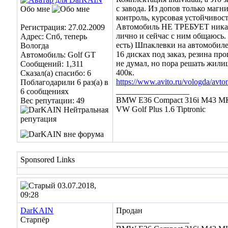
с завода. Из допов только магн
Обо мне
контроль, курсовая устойчивост
Автомобиль НЕ ТРЕБУЕТ никаки
Регистрация: 27.02.2009
лично и сейчас с ним общаюсь. 
Адрес: Спб, теперь
есть) Шпаклевки на автомобиле
Вологда
16 дисках под заказ, резина пр
Автомобиль: Golf GT
не думал, но пора решать жилищ
Сообщений: 1,311
400к.
Сказал(а) спасибо: 6
https://www.avito.ru/vologda/av
Поблагодарили 6 раз(а) в
__________________
6 сообщениях
BMW E36 Compact 316i M43 МК
Вес репутации:
49
VW Golf Plus 1.6 Tiptronic
Sponsored Links
03.07.2018,
09:28
DarKAIN
Продан
Старпёр
__________________