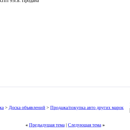
ПП 95г.в. Продана
жа
>
Доска объявлений
>
Продажа/покупка авто других марок
«
Предыдущая тема
|
Следующая тема
»