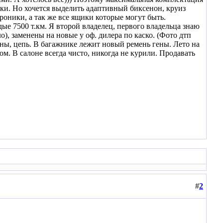
вки. Но хочется выделить адаптивный биксенон, круиз
роники, а так же все ящики которые могут быть.
 7500 т.км. Я второй владелец, первого владельца знаю
о), заменены на новые у оф. дилера по каско. (Фото дтп
ны, цепь. В багажнике лежит новый ремень гены. Лето на
ом. В салоне всегда чисто, никогда не курили. Продавать
#
2