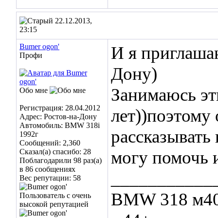
22.12.2013,
23:15
Bumer ogon'
И я приглашаю
Профи
Дону)
Занимаюсь эт
Обо мне
Регистрация: 28.04.2012
лет))поэтому
Адрес: Ростов-на-Дону
Автомобиль: BMW 318i
рассказывать 
1992г
Сообщений: 2,360
Сказал(а) спасибо: 28
могу помочь и
Поблагодарили 98 раз(а)
в 86 сообщениях
___________
Вес репутации:
58
BMW 318 м40 