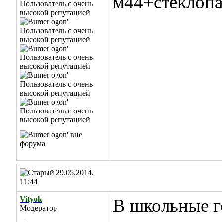
м44+стеклопа
29.05.2014,
11:44
Vityok
В школьные го
Модератор