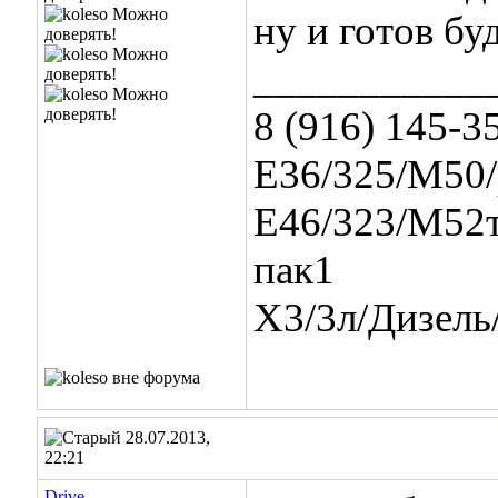
ну и готов бу
___________
8 (916) 145-3
Е36/325/М50/
Е46/323/М52т
пак1
Х3/3л/Дизел
28.07.2013,
22:21
Drive