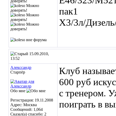
Е46/323/М52т
пак1
Х3/3л/Дизел
15.09.2010,
13:52
Алекссандр
Клуб называе
Старпёр
600 руб искус
с тренером. У
Обо мне
Регистрация: 19.11.2008
поиграть в вых
Адрес: Москва
Сообщений: 1,064
___________
Сказал(а) спасибо: 2