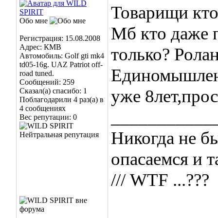
Товарищи кто
Обо мне
Мб кто даже 
Регистрация: 15.08.2008
Адрес: КМВ
только? Ролан
Автомобиль: Golf gti mk4
td05-16g. UAZ Patriot off-
Единомышлен
road tuned.
Сообщений: 259
уже 8лет,про
Сказал(а) спасибо: 1
Поблагодарили 4 раз(а) в
4 сообщениях
___________
Вес репутации:
0
Никогда не бы
опасаемся и т
/// WTF ...???