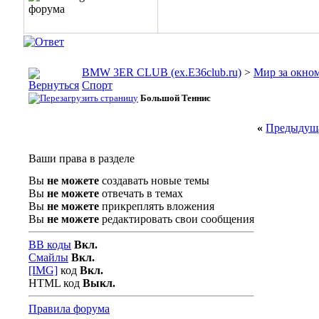
BMW 3ER CLUB (ex.E36club.ru)
>
Мир за окн
Спорт
Большой Теннис
«
Предыдуща
Ваши права в разделе
Вы
не можете
создавать новые темы
Вы
не можете
отвечать в темах
Вы
не можете
прикреплять вложения
Вы
не можете
редактировать свои сообщения
BB коды
Вкл.
Смайлы
Вкл.
[IMG]
код
Вкл.
HTML код
Выкл.
Правила форума