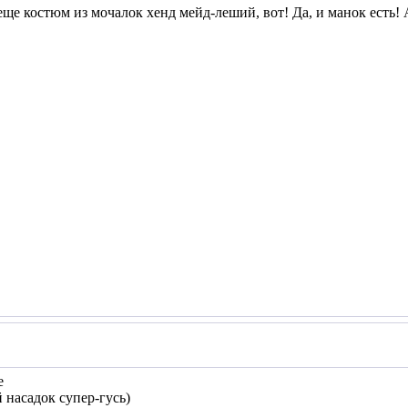
еще костюм из мочалок хенд мейд-леший, вот! Да, и манок есть! 
е
й насадок супер-гусь)