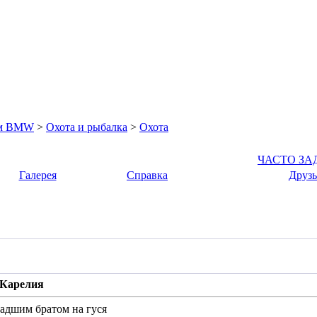
ом BMW
>
Охота и рыбалка
>
Охота
ЧАСТО З
Галерея
Справка
Друзь
. Карелия
адшим братом на гуся