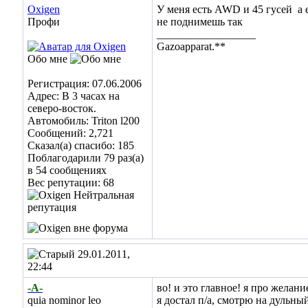
Oxigen
У меня есть AWD и 45 гусей
а 
Профи
не поднимешь так
__________________
Gazoapparat.**
Обо мне
Регистрация: 07.06.2006
Адрес: В 3 часах на
северо-восток.
Автомобиль: Triton l200
Сообщений: 2,721
Сказал(а) спасибо: 185
Поблагодарили 79 раз(а)
в 54 сообщениях
Вес репутации:
68
29.01.2011,
22:44
-А-
во! и это главное! я про желани
quia nominor leo
я достал п/а, смотрю на дульны