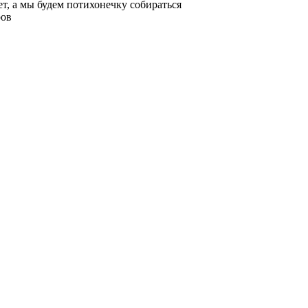
ьет, а мы будем потихонечку собираться
ров