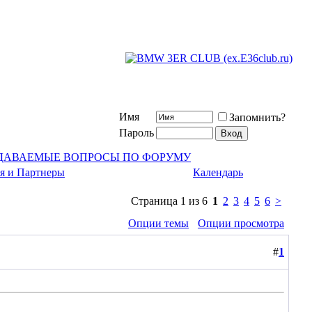
Имя
Запомнить?
Пароль
АДАВАЕМЫЕ ВОПРОСЫ ПО ФОРУМУ
я и Партнеры
Календарь
Страница 1 из 6
1
2
3
4
5
6
>
Опции темы
Опции просмотра
#
1