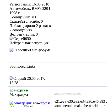
Регистрация: 16.08.2010
Автомобиль: BMW 320 I
1998 г.
Сообщений: 311
Сказал(а) спасибо: 0
Поблагодарили 2 раз(а) в
2 сообщениях
Вес репутации:
0
Sponsored Links
26.06.2017,
13:28
goa-express
Махараджа
Добавлено через 3 минуты
__________________
е21,е28,е30,е32,е34,e36,e46,е83
some people make the world more spe