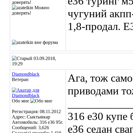
е36 туринг м5
чугуний акпп
1,8-продал. Е
03.09.2018,
19:29
Diamondblack
Ага, тож само
Ветеран
приводами то
___________
Обо мне
Регистрация: 08.11.2012
316 e30 купе 
Адрес: Сыктывкар
Автомобиль: 316 e36 95г.
e36 седан сва
Сообщений: 3,626
Сказал(а) спасибо: 1,416