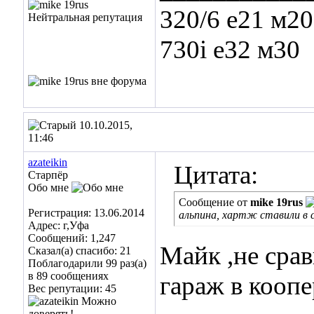
320/6 е21 м20
730i е32 м30
10.10.2015,
11:46
azateikin
Цитата:
Старпёр
Обо мне
Сообщение от
mike 19rus
Регистрация: 13.06.2014
альпина, хартж ставили в св
Адрес: г,Уфа
Сообщений: 1,247
Майк ,не сра
Сказал(а) спасибо: 21
Поблагодарили 99 раз(а)
в 89 сообщениях
гараж в коопе
Вес репутации:
45