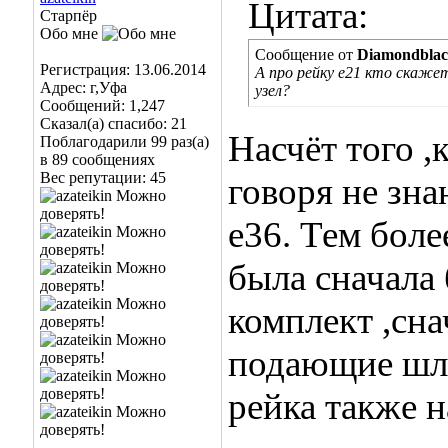
Цитата:
Старпёр
Обо мне
Сообщение от
Diamondbla
Регистрация: 13.06.2014
А про рейку e21 кто скаже
Адрес: г,Уфа
узел?
Сообщений: 1,247
Сказал(а) спасибо: 21
Насчёт того ,
Поблагодарили 99 раз(а)
в 89 сообщениях
Вес репутации:
45
говоря не зн
е36. Тем боле
была сначала 
комплект ,сна
подающие шла
рейка также н