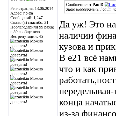
Сообщение от
PaulD
Регистрация: 13.06.2014
Знаю шедевральный сайт п
Адрес: г,Уфа
Сообщений: 1,247
Да уж! Это н
Сказал(а) спасибо: 21
Поблагодарили 99 раз(а)
в 89 сообщениях
наличии фина
Вес репутации:
45
кузова и прик
В е21 всё на
что и как при
работать,пос
переделывая-
конца начаты
из-за финансо