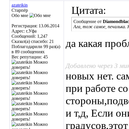
azateikin
Цитата:
Старпёр
Обо мне
Сообщение от
Diamondbla
Регистрация: 13.06.2014
Ага, тож самое, печалька
Адрес: г,Уфа
Сообщений: 1,247
да какая проб
Сказал(а) спасибо: 21
Поблагодарили 99 раз(а)
в 89 сообщениях
Вес репутации:
45
Добавлено через 3 м
новых нет. са
при работе со
стороны,подв
и т,д, Если о
градусов,это