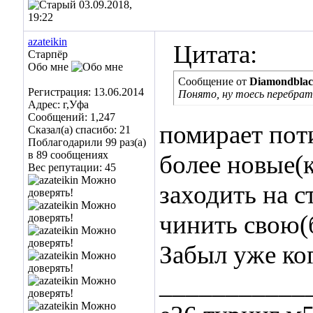
03.09.2018,
19:22
azateikin
Цитата:
Старпёр
Обо мне
Сообщение от
Diamondbla
Регистрация: 13.06.2014
Понято, ну тоесь перебрат
Адрес: г,Уфа
Сообщений: 1,247
помирает пот
Сказал(а) спасибо: 21
Поблагодарили 99 раз(а)
в 89 сообщениях
более новые(
Вес репутации:
45
заходить на 
чинить свою(
Забыл уже ког
___________