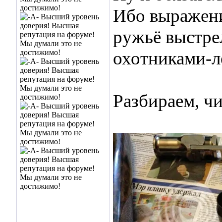
Ибо выражени
ружьё выстре
охотниками-л
Разбираем, чи