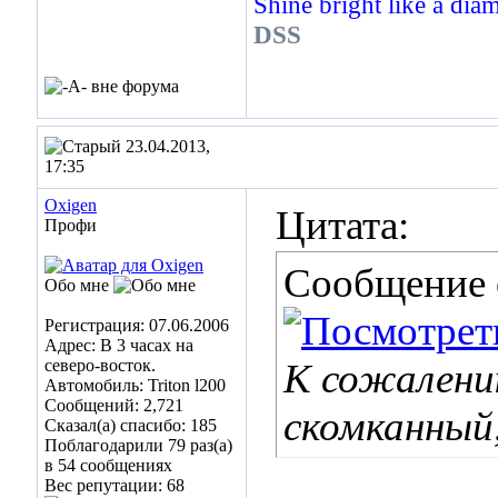
Shine bright like a dia
DSS
23.04.2013,
17:35
Oxigen
Цитата:
Профи
Сообщение
Обо мне
Регистрация: 07.06.2006
Адрес: В 3 часах на
северо-восток.
К сожалению
Автомобиль: Triton l200
Сообщений: 2,721
скомканный
Сказал(а) спасибо: 185
Поблагодарили 79 раз(а)
в 54 сообщениях
Вес репутации:
68