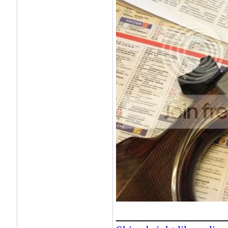
___________