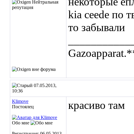
некоторые еп
kia ceede по 
то забывали
___________
Gazoapparat.*
07.05.2013,
10:36
Klimove
красиво там
Постоялец
Обо мне
Регистрация: 06.05.2013