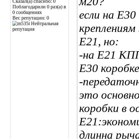
м20?
Сказал(а) спасибо: 0
Поблагодарили 0 раз(а) в
если на Е30
0 сообщениях
Вес репутации:
0
креплениям 
Е21, но:
-на Е21 КП
Е30 коробк
-передаточн
это основно
коробки в о
Е21:экономи
длинна рыч