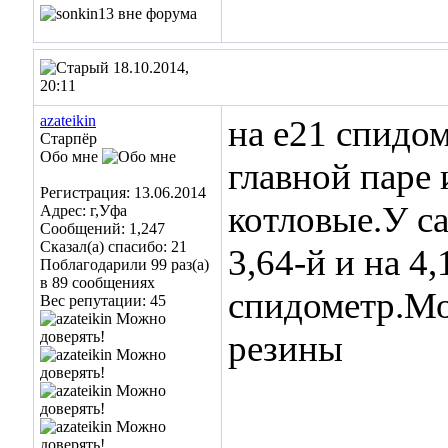
18.10.2014,
20:11
azateikin
на е21 спидом
Старпёр
Обо мне
главной паре 
Регистрация: 13.06.2014
котловые.У са
Адрес: г,Уфа
Сообщений: 1,247
Сказал(а) спасибо: 21
3,64-й и на 4
Поблагодарили 99 раз(а)
в 89 сообщениях
спидометр.Мо
Вес репутации:
45
резины