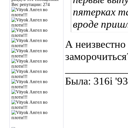
Вес репутации:
274
пятерках та
вроде приш
А неизвестно
заморочиться
___________
Была: 316i '9