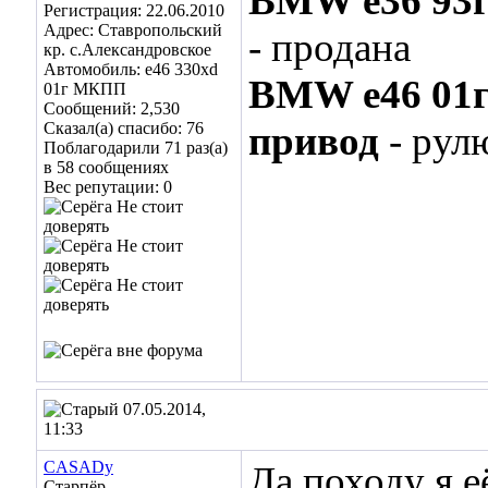
BMW e36 93
Регистрация: 22.06.2010
Адрес: Ставропольский
- продана
кр. с.Александровское
Автомобиль: е46 330xd
BMW e46 01
01г МКПП
Сообщений: 2,530
Сказал(а) спасибо: 76
привод
- рул
Поблагодарили 71 раз(а)
в 58 сообщениях
Вес репутации:
0
07.05.2014,
11:33
CASADy
Да походу я её
Старпёр