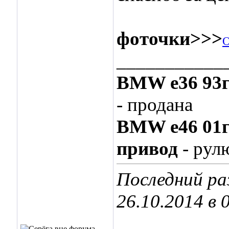
фоточки>>>
___________
BMW e36 93
- продана
BMW e46 01
привод
- рул
Последний ра
26.10.2014 в