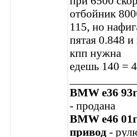
при 6500 скор
отбойник 8000
115, но нафиг
пятая 0.848 и
кпп нужна
едешь 140 = 45
___________
BMW e36 93
- продана
BMW e46 01
привод
- рул