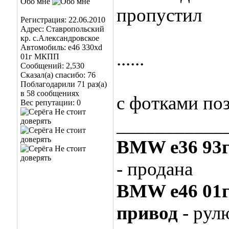
Обо мне
пропустил
Регистрация: 22.06.2010
Адрес: Ставропольский
кр. с.Александровское
Автомобиль: е46 330xd
......
01г МКПП
Сообщений: 2,530
Сказал(а) спасибо: 76
Поблагодарили 71 раз(а)
в 58 сообщениях
с фотками по
Вес репутации:
0
___________
BMW e36 93
- продана
BMW e46 01
привод
- рул