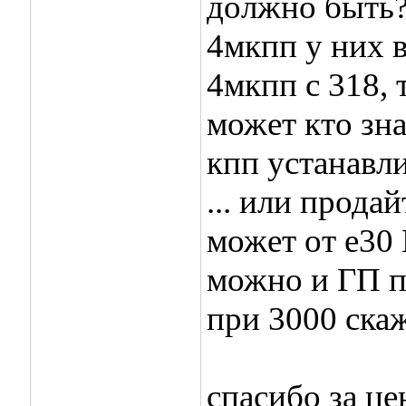
должно быть?
4мкпп у них в
4мкпп с 318, 
может кто зн
кпп устанавл
... или прода
может от е30
можно и ГП по
при 3000 ска
спасибо за ц