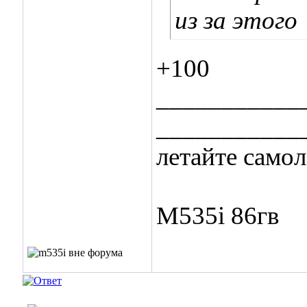
из за этого
+100
___________
___________
летайте само
М535i 86гв