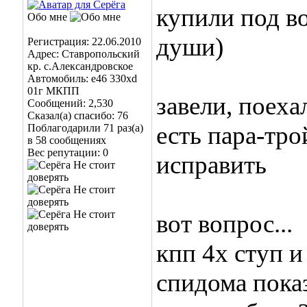
купили под во
Обо мне
души)
Регистрация: 22.06.2010
Адрес: Ставропольский
кр. с.Александровское
Автомобиль: е46 330xd
01г МКПП
завели, поеха
Сообщений: 2,530
Сказал(а) спасибо: 76
есть пара-тр
Поблагодарили 71 раз(а)
в 58 сообщениях
Вес репутации:
0
исправить
вот вопрос...
кпп 4х ступ и
спидома показ