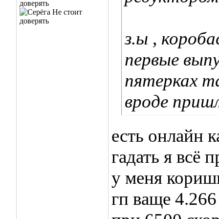
з.ы , короб
первые выпу
пятерках та
вроде приш
есть онлайн к
гадать я всё 
у меня коришь
гп ваще 4.266