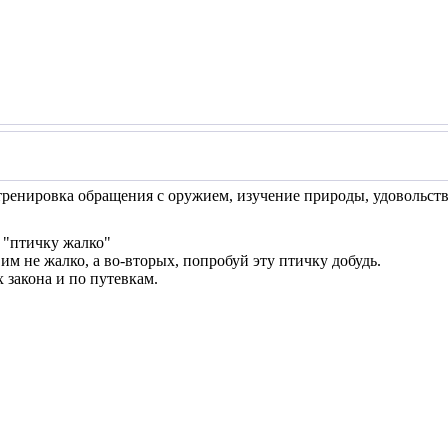
тренировка обращения с оружием, изучение природы, удовольстви
т "птичку жалко"
им не жалко, а во-вторых, попробуй эту птичку добудь.
х закона и по путевкам.