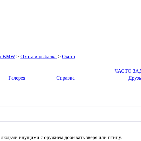
ом BMW
>
Охота и рыбалка
>
Охота
ЧАСТО З
Галерея
Справка
Друзь
т людьми идущими с оружием добывать зверя или птицу.