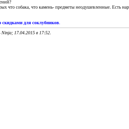
чений?
орых что собака, что камень- предметы неодушевленные. Есть н
о скидками для соклубников
.
Ninja; 17.04.2015 в
17:52
.